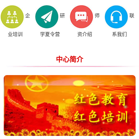
企
研
师
联
业培训
学夏令营
资介绍
系我们
中心简介