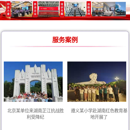
服务案例
北京某单位来湖南芷江抗战胜
遵义某小学赴湖南红色教育基
利受降纪
地开展了