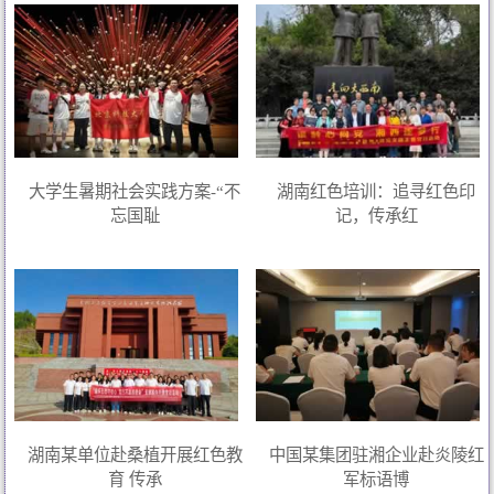
大学生暑期社会实践方案-“不
湖南红色培训：追寻红色印
忘国耻
记，传承红
湖南某单位赴桑植开展红色教
中国某集团驻湘企业赴炎陵红
育 传承
军标语博