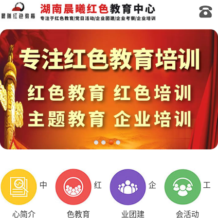
中
红
企
工
心简介
色教育
业团建
会活动