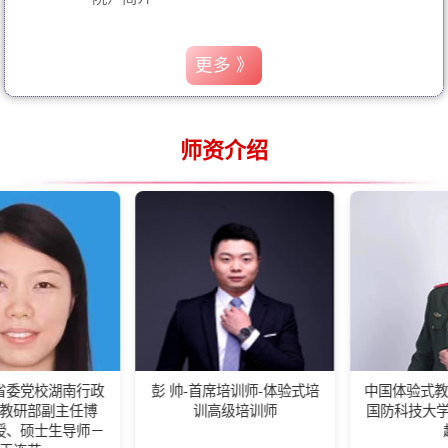
更多 》
师资介绍
南行政
彭 帅-首席培训师-体验式培
中国体验式教育高级培训师
任博
训高级培训师
国防科技大学客座教练王
导师－
超