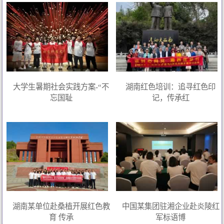
大学生暑期社会实践方案-“不
湖南红色培训：追寻红色印
忘国耻
记，传承红
湖南某单位赴桑植开展红色教
中国某集团驻湘企业赴炎陵红
育 传承
军标语博