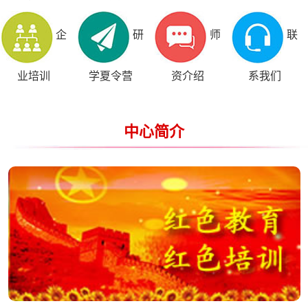
企
研
师
联
业培训
学夏令营
资介绍
系我们
中心简介