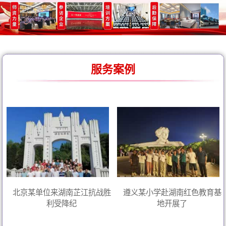
服务案例
北京某单位来湖南芷江抗战胜
遵义某小学赴湖南红色教育基
利受降纪
地开展了