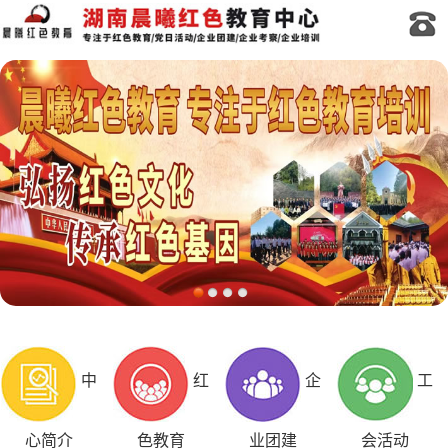
中
红
企
工
心简介
色教育
业团建
会活动