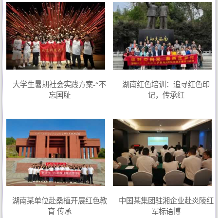
大学生暑期社会实践方案-“不
湖南红色培训：追寻红色印
忘国耻
记，传承红
湖南某单位赴桑植开展红色教
中国某集团驻湘企业赴炎陵红
育 传承
军标语博