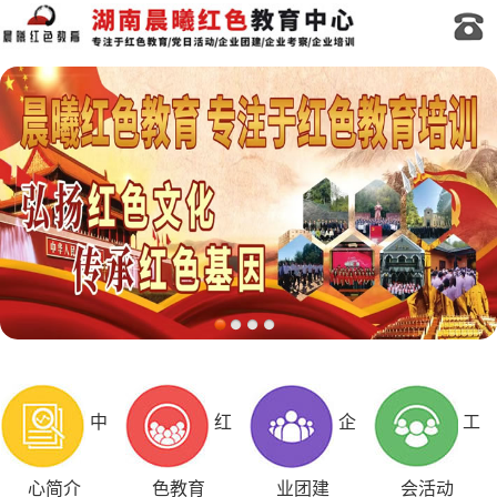
中
红
企
工
心简介
色教育
业团建
会活动