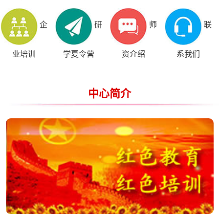
企
研
师
联
业培训
学夏令营
资介绍
系我们
中心简介