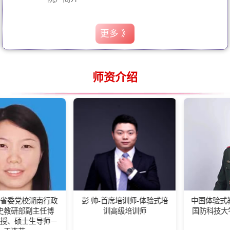
更多 》
师资介绍
南行政
彭 帅-首席培训师-体验式培
中国体验式教育高级培训
主任博
训高级培训师
国防科技大学客座教练
导师－
超