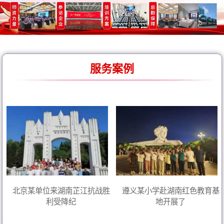
服务案例
北京某单位来湖南芷江抗战胜
遵义某小学赴湖南红色教育基
利受降纪
地开展了