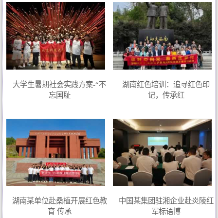
大学生暑期社会实践方案-“不
湖南红色培训：追寻红色印
忘国耻
记，传承红
湖南某单位赴桑植开展红色教
中国某集团驻湘企业赴炎陵红
育 传承
军标语博