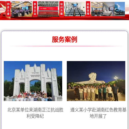
服务案例
北京某单位来湖南芷江抗战胜
遵义某小学赴湖南红色教育基
利受降纪
地开展了