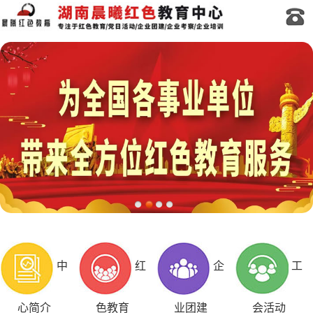
中
红
企
工
心简介
色教育
业团建
会活动