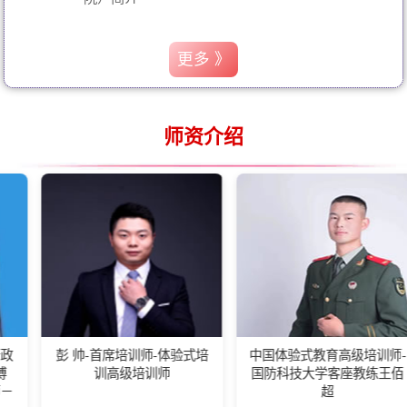
更多 》
师资介绍
 帅-首席培训师-体验式培
中国体验式教育高级培训师-
湖南
训高级培训师
国防科技大学客座教练王佰
会长
超