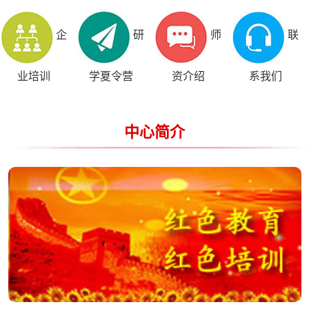
企
研
师
联
业培训
学夏令营
资介绍
系我们
中心简介