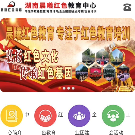
中
红
企
工
心简介
色教育
业团建
会活动