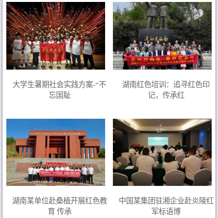
大学生暑期社会实践方案-“不
湖南红色培训：追寻红色印
忘国耻
记，传承红
湖南某单位赴桑植开展红色教
中国某集团驻湘企业赴炎陵红
育 传承
军标语博