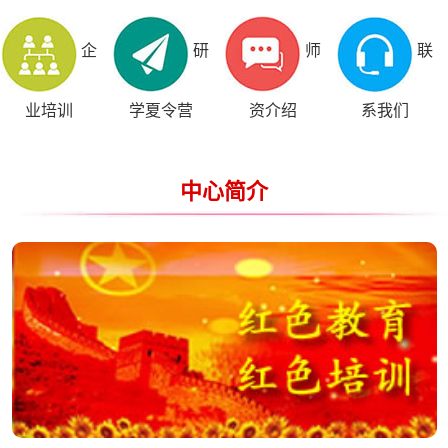
企
研
师
联
业培训
学夏令营
资介绍
系我们
中心简介