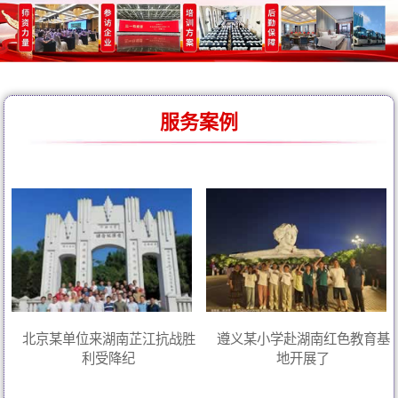
服务案例
北京某单位来湖南芷江抗战胜
遵义某小学赴湖南红色教育基
利受降纪
地开展了