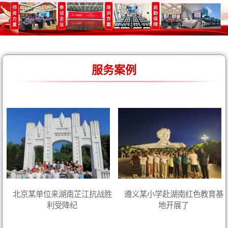
服务案例
北京某单位来湖南芷江抗战胜
遵义某小学赴湖南红色教育基
利受降纪
地开展了