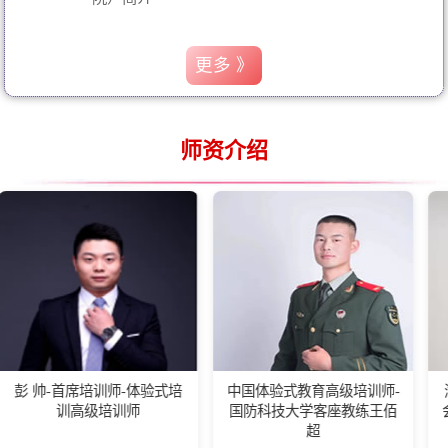
更多 》
师资介绍
首席培训师-体验式培
中国体验式教育高级培训师-
湖南省社群
高级培训师
国防科技大学客座教练王佰
会长,晨曦教
超