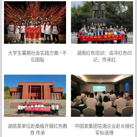
大学生暑期社会实践方案-“不
湖南红色培训：追寻红色印
忘国耻
记，传承红
湖南某单位赴桑植开展红色教
中国某集团驻湘企业赴炎陵红
育 传承
军标语博