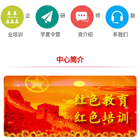
企
研
师
联
业培训
学夏令营
资介绍
系我们
中心简介