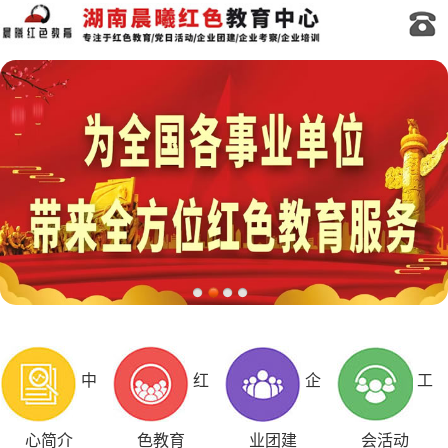
中
红
企
工
心简介
色教育
业团建
会活动