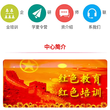
企
研
师
联
业培训
学夏令营
资介绍
系我们
中心简介