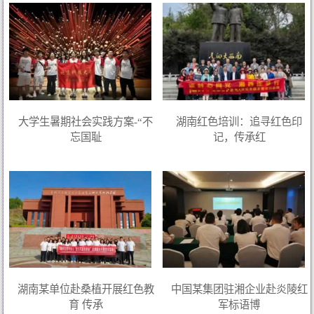
大学生暑期社会实践方案-“不
湖南红色培训：追寻红色印
忘国耻
记，传承红
湖南某单位赴桑植开展红色教
中国某集团驻湘企业赴炎陵红
育 传承
军标语博