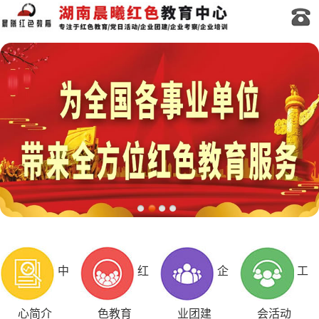
中
红
企
工
心简介
色教育
业团建
会活动