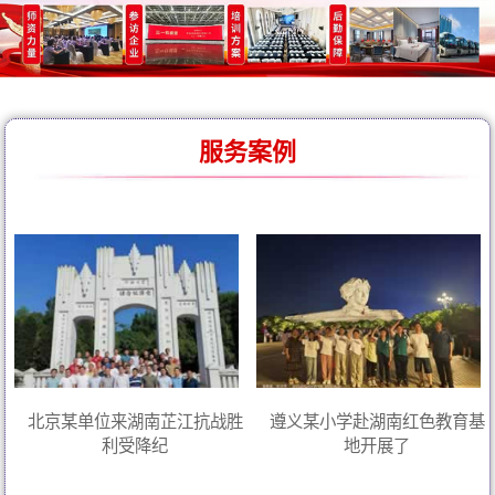
服务案例
北京某单位来湖南芷江抗战胜
遵义某小学赴湖南红色教育基
利受降纪
地开展了