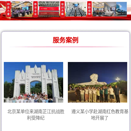
服务案例
北京某单位来湖南芷江抗战胜
遵义某小学赴湖南红色教育基
利受降纪
地开展了