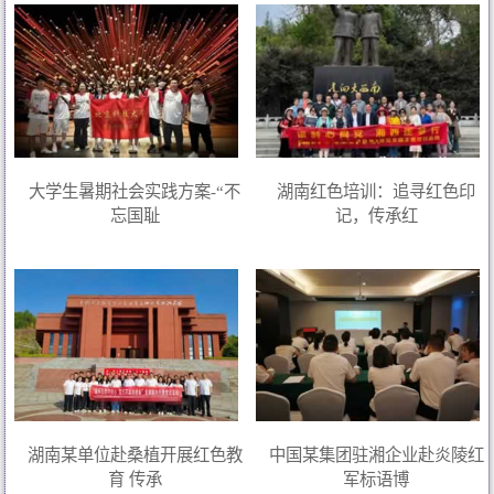
大学生暑期社会实践方案-“不
湖南红色培训：追寻红色印
忘国耻
记，传承红
湖南某单位赴桑植开展红色教
中国某集团驻湘企业赴炎陵红
育 传承
军标语博