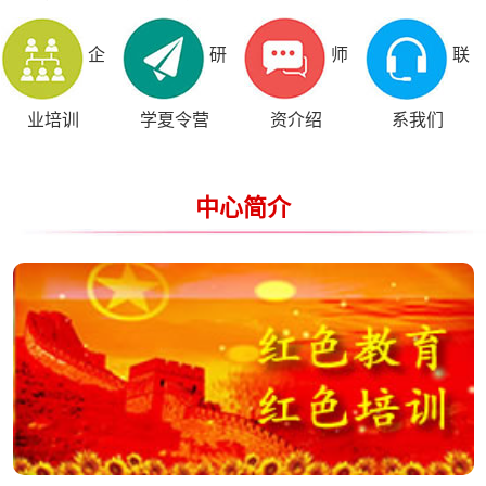
企
研
师
联
业培训
学夏令营
资介绍
系我们
中心简介