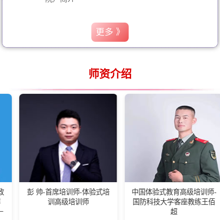
更多 》
师资介绍
帅-首席培训师-体验式培
中国体验式教育高级培训师-
湖南省
训高级培训师
国防科技大学客座教练王佰
会长,
超