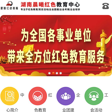
中
红
企
工
心简介
色教育
业团建
会活动