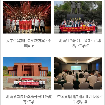
大学生暑期社会实践方案-“不
湖南红色培训：追寻红色印
忘国耻
记，传承红
湖南某单位赴桑植开展红色教
中国某集团驻湘企业赴炎陵红
育 传承
军标语博