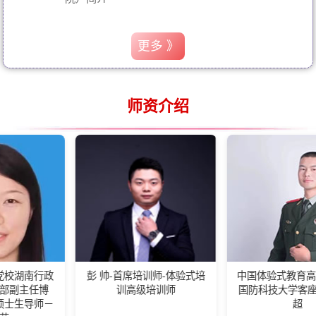
更多 》
师资介绍
行政
彭 帅-首席培训师-体验式培
中国体验式教育高级培训师
博
训高级培训师
国防科技大学客座教练王
师－
超