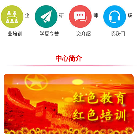
企
研
师
联
业培训
学夏令营
资介绍
系我们
中心简介