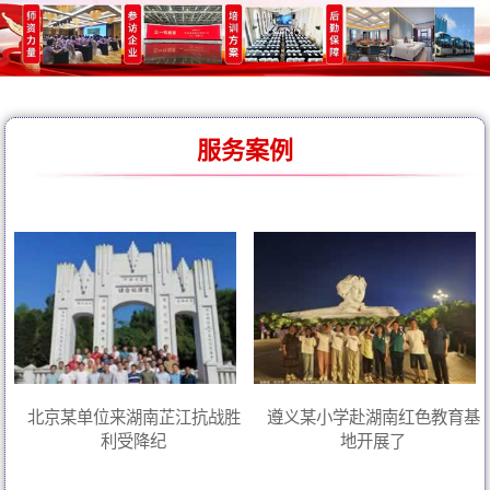
服务案例
北京某单位来湖南芷江抗战胜
遵义某小学赴湖南红色教育基
利受降纪
地开展了