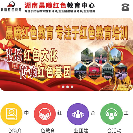
中
红
企
工
心简介
色教育
业团建
会活动