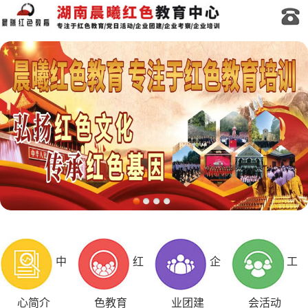
中
红
企
工
心简介
色教育
业团建
会活动