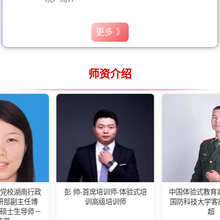
更多 》
师资介绍
政
彭 帅-首席培训师-体验式培
中国体验式教育高级培训师-
训高级培训师
国防科技大学客座教练王佰
－
超