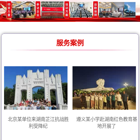
服务案例
北京某单位来湖南芷江抗战胜
遵义某小学赴湖南红色教育基
利受降纪
地开展了