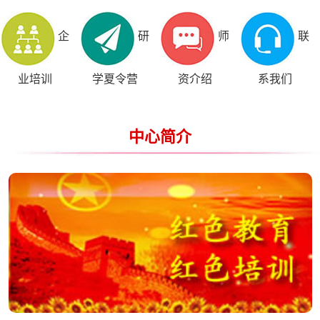
企
研
师
联
业培训
学夏令营
资介绍
系我们
中心简介