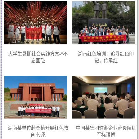
大学生暑期社会实践方案-“不
湖南红色培训：追寻红色印
忘国耻
记，传承红
湖南某单位赴桑植开展红色教
中国某集团驻湘企业赴炎陵红
育 传承
军标语博