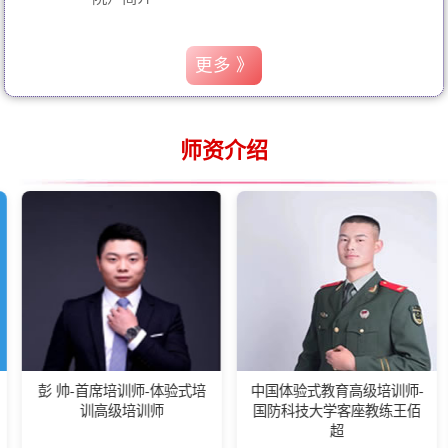
更多 》
师资介绍
 帅-首席培训师-体验式培
中国体验式教育高级培训师-
湖南
训高级培训师
国防科技大学客座教练王佰
会长,
超