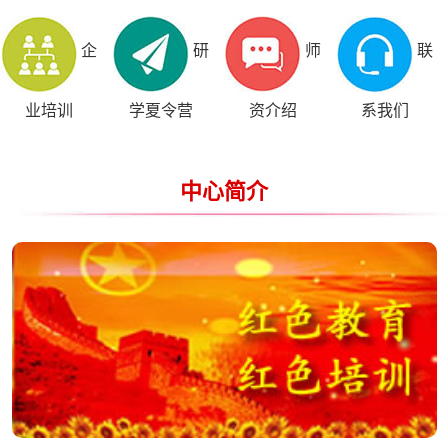
企
研
师
联
业培训
学夏令营
资介绍
系我们
中心简介