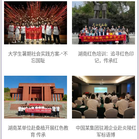
大学生暑期社会实践方案-“不
湖南红色培训：追寻红色印
忘国耻
记，传承红
湖南某单位赴桑植开展红色教
中国某集团驻湘企业赴炎陵红
育 传承
军标语博