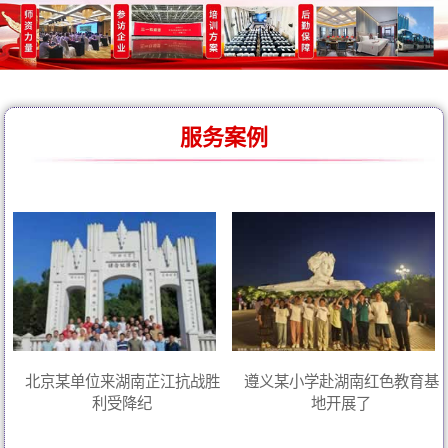
服务案例
北京某单位来湖南芷江抗战胜
遵义某小学赴湖南红色教育基
利受降纪
地开展了