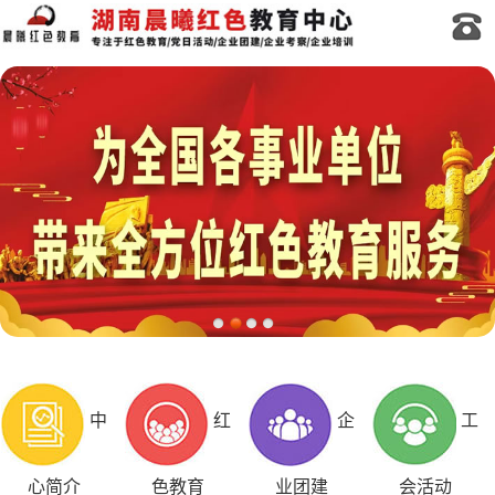
中
红
企
工
心简介
色教育
业团建
会活动