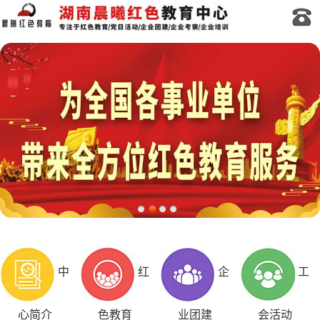
中
红
企
工
心简介
色教育
业团建
会活动