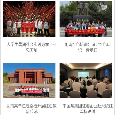
大学生暑期社会实践方案-“不
湖南红色培训：追寻红色印
忘国耻
记，传承红
湖南某单位赴桑植开展红色教
中国某集团驻湘企业赴炎陵红
育 传承
军标语博