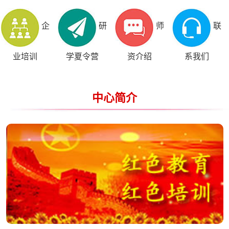
企
研
师
联
业培训
学夏令营
资介绍
系我们
中心简介