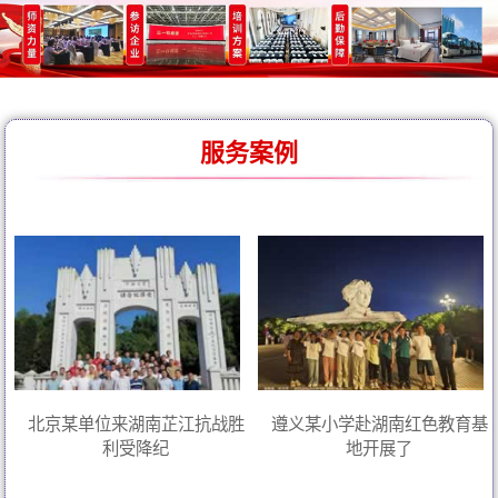
服务案例
北京某单位来湖南芷江抗战胜
遵义某小学赴湖南红色教育基
利受降纪
地开展了