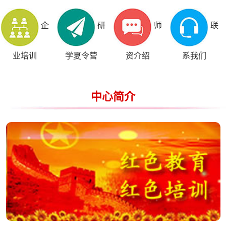
企
研
师
联
业培训
学夏令营
资介绍
系我们
中心简介