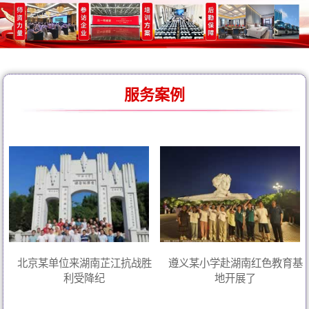
服务案例
北京某单位来湖南芷江抗战胜
遵义某小学赴湖南红色教育基
利受降纪
地开展了