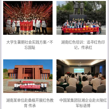
大学生暑期社会实践方案-“不
湖南红色培训：追寻红色印
忘国耻
记，传承红
湖南某单位赴桑植开展红色教
中国某集团驻湘企业赴炎陵红
育 传承
军标语博