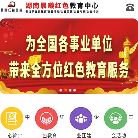
中
红
企
工
心简介
色教育
业团建
会活动