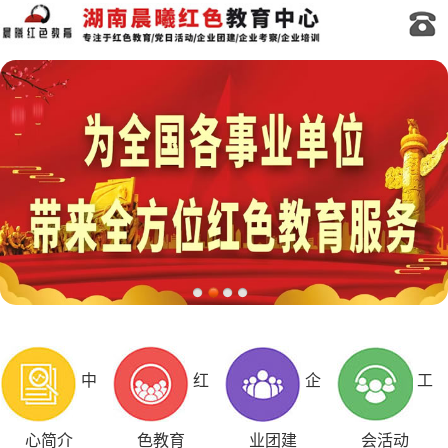
中
红
企
工
心简介
色教育
业团建
会活动