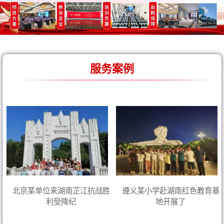
服务案例
北京某单位来湖南芷江抗战胜
遵义某小学赴湖南红色教育基
利受降纪
地开展了