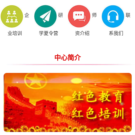
企
研
师
联
业培训
学夏令营
资介绍
系我们
中心简介