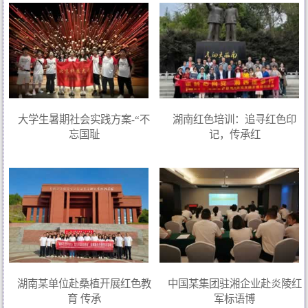
大学生暑期社会实践方案-“不
湖南红色培训：追寻红色印
忘国耻
记，传承红
湖南某单位赴桑植开展红色教
中国某集团驻湘企业赴炎陵红
育 传承
军标语博