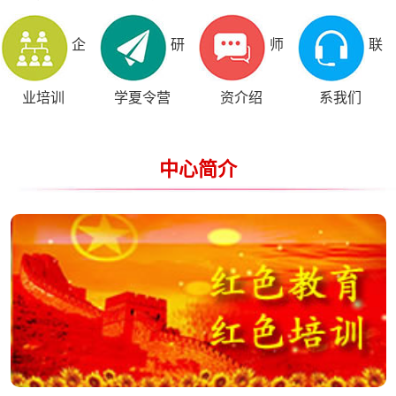
企
研
师
联
业培训
学夏令营
资介绍
系我们
中心简介