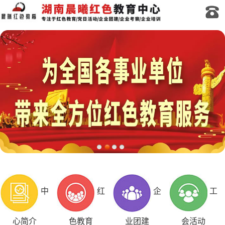
中
红
企
工
心简介
色教育
业团建
会活动