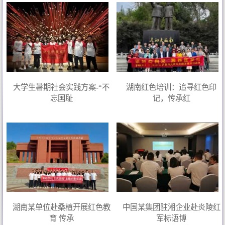
大学生暑期社会实践方案-“不
湖南红色培训：追寻红色印
忘国耻
记，传承红
湖南某单位赴桑植开展红色教
中国某集团驻湘企业赴炎陵红
育 传承
军标语博