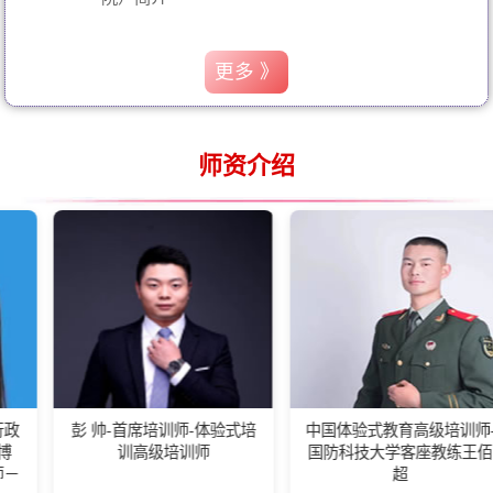
更多 》
师资介绍
彭 帅-首席培训师-体验式培
中国体验式教育高级培训师-
湖
训高级培训师
国防科技大学客座教练王佰
会长
超