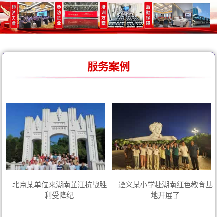
服务案例
北京某单位来湖南芷江抗战胜
遵义某小学赴湖南红色教育基
利受降纪
地开展了