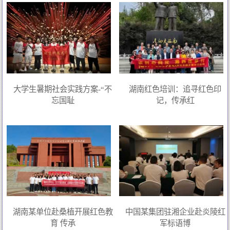
大学生暑期社会实践方案-“不
湖南红色培训：追寻红色印
忘国耻
记，传承红
湖南某单位赴桑植开展红色教
中国某集团驻湘企业赴炎陵红
育 传承
军标语博