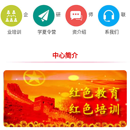
企
研
师
联
业培训
学夏令营
资介绍
系我们
中心简介