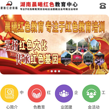
中
红
企
工
心简介
色教育
业团建
会活动