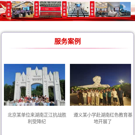
服务案例
北京某单位来湖南芷江抗战胜
遵义某小学赴湖南红色教育基
利受降纪
地开展了