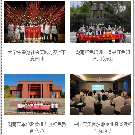
大学生暑期社会实践方案-“不
湖南红色培训：追寻红色印
忘国耻
记，传承红
湖南某单位赴桑植开展红色教
中国某集团驻湘企业赴炎陵红
育 传承
军标语博