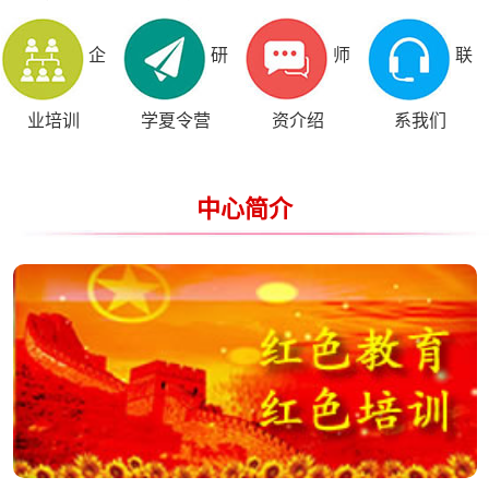
企
研
师
联
业培训
学夏令营
资介绍
系我们
中心简介