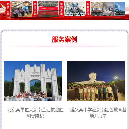
服务案例
北京某单位来湖南芷江抗战胜
遵义某小学赴湖南红色教育基
利受降纪
地开展了