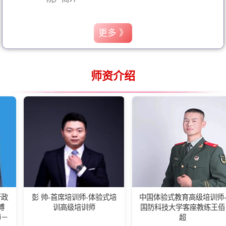
更多 》
师资介绍
 帅-首席培训师-体验式培
中国体验式教育高级培训师-
湖南
训高级培训师
国防科技大学客座教练王佰
会长
超