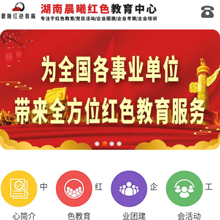
中
红
企
工
心简介
色教育
业团建
会活动