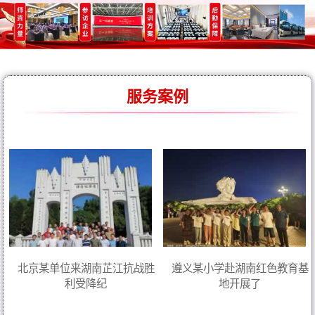
服务案例
北京某单位来湖南芷江抗战胜
遵义某小学赴湖南红色教育基
利受降纪
地开展了