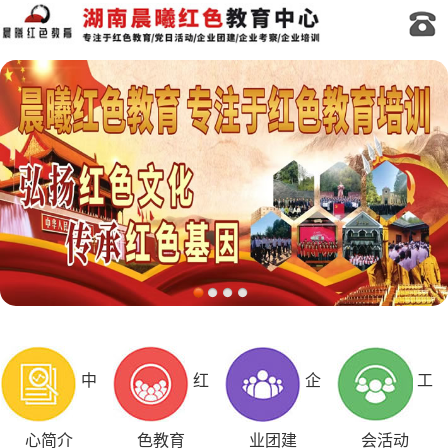
中
红
企
工
心简介
色教育
业团建
会活动