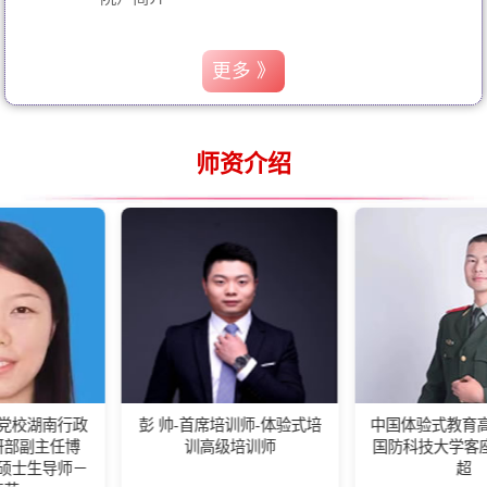
更多 》
师资介绍
政
彭 帅-首席培训师-体验式培
中国体验式教育高级培训师-
训高级培训师
国防科技大学客座教练王佰
－
超