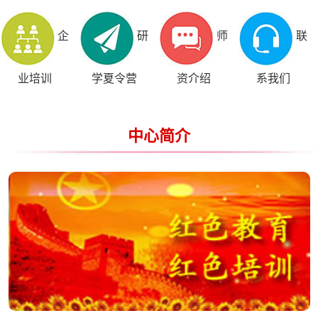
企
研
师
联
业培训
学夏令营
资介绍
系我们
中心简介