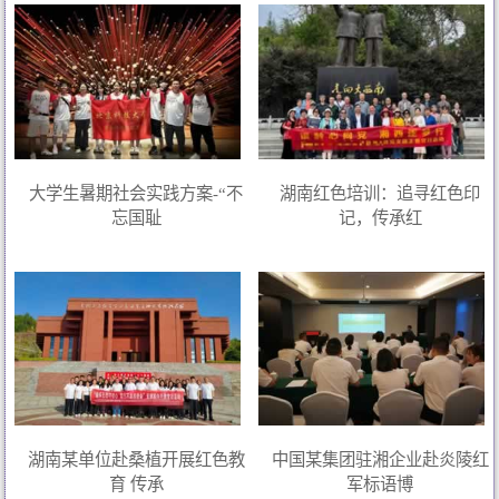
大学生暑期社会实践方案-“不
湖南红色培训：追寻红色印
忘国耻
记，传承红
湖南某单位赴桑植开展红色教
中国某集团驻湘企业赴炎陵红
育 传承
军标语博