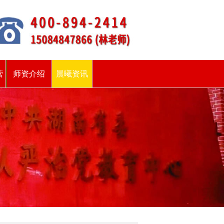
营
师资介绍
晨曦资讯