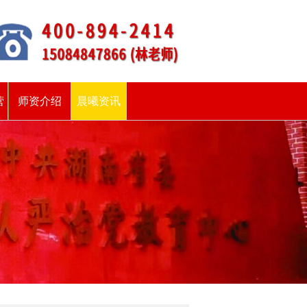
营
师资介绍
晨曦资讯