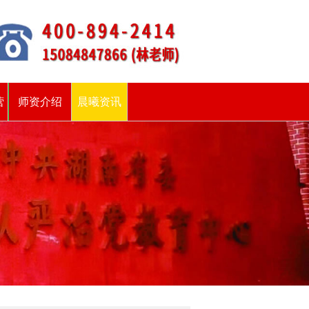
营
师资介绍
晨曦资讯