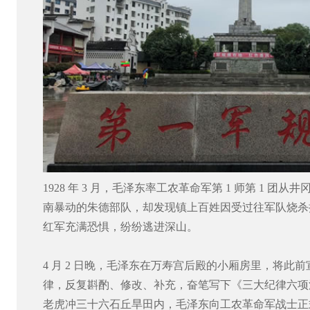
1928 年 3 月，毛泽东率工农革命军第 1 师第 1 
南暴动的朱德部队，却发现镇上百姓因受过往军队烧杀
红军充满恐惧，纷纷逃进深山。
4 月 2 日晚，毛泽东在万寿宫后殿的小厢房里，将此
律，反复斟酌、修改、补充，奋笔写下《三大纪律六项注意
老虎冲三十六石丘旱田内，毛泽东向工农革命军战士正