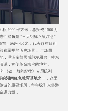
7000 平方米，总投资 1500 万
的标志性建筑是 “三大纪律八项注意”
 年颁布；底座 4.3 米，代表颁布日期
东颁布军规的历史场景 。广场周
地，毛泽东曾居后殿左厢房，桂东
演说，宣传革命宗旨的地方 。
其中的《铁一般的纪律》专题陈列
要的
湖南红色教育基地
之一，这里
旅游的重要场所，每年吸引众多游
奋进力量 。