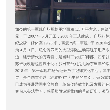
如今的第一军规广场规划用地面积 1.1 万平方米，建筑面积 
元，于 2007 年 5 月开工，2008 年正式建成 。广场
纪念碑，碑体高 19.28 米，寓意 “第一军规” 于 1928
为 4 月 3 日。纪念碑四周的大型浮雕生动再现了毛泽
边，建于清代的万寿宫，是当时工农红军师部、团部驻
苏维埃政府也曾设于此；沙田戏台则是毛泽东当年经常
2018 年，第一军规广场旁还开放了纪律文化中心，
展，是全国首个以 “纪律文化” 为主题的展览 。做为重
已成为开展爱国主义教育、革命传统教育以及发展红色
客前来参观学习，感受那段波澜壮阔的革命历史，汲取