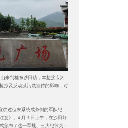
团从井冈山来到桂东沙田镇，本想接应湘
抢掠及反动派污蔑宣传的影响，对
前宣讲过但未系统成条例的军队纪
》。4 月 3 日上午，在沙田圩
式颁布了这一军规。三大纪律为：