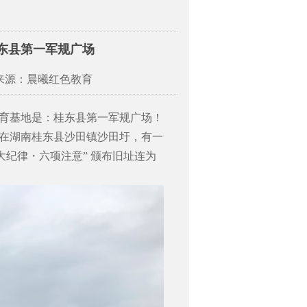
桂东县第一军规广场
 来源：晨曦红色教育
育基地是：桂东县第一军规广场！
在湖南桂东县沙田镇沙田圩，有一
大纪律・六项注意” 颁布旧址连为