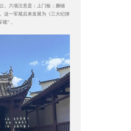
公。六项注意是：上门板；捆铺
。这一军规后来发展为《三大纪律
规” 。