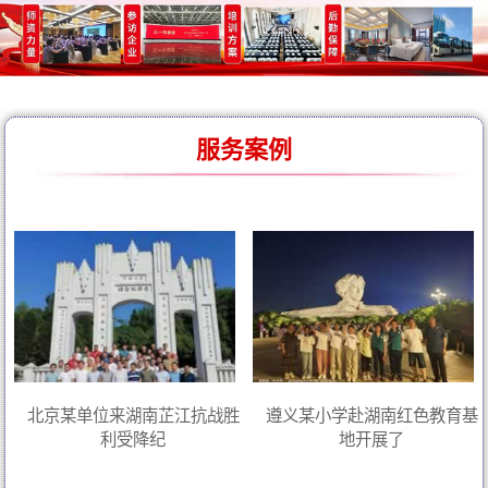
服务案例
北京某单位来湖南芷江抗战胜
遵义某小学赴湖南红色教育基
利受降纪
地开展了