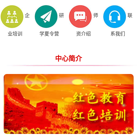
企
研
师
联
业培训
学夏令营
资介绍
系我们
中心简介