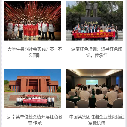
大学生暑期社会实践方案-“不
湖南红色培训：追寻红色印
忘国耻
记，传承红
湖南某单位赴桑植开展红色教
中国某集团驻湘企业赴炎陵红
育 传承
军标语博