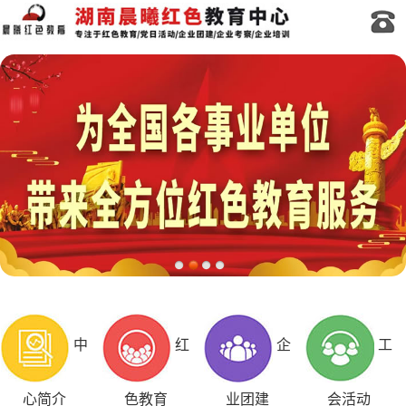
中
红
企
工
心简介
色教育
业团建
会活动