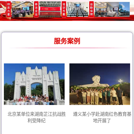
服务案例
北京某单位来湖南芷江抗战胜
遵义某小学赴湖南红色教育基
利受降纪
地开展了