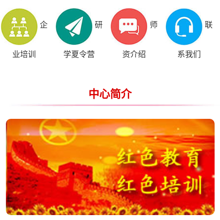
企
研
师
联
业培训
学夏令营
资介绍
系我们
中心简介