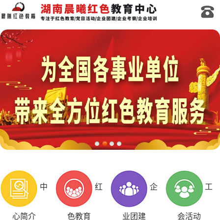
中
红
企
工
心简介
色教育
业团建
会活动