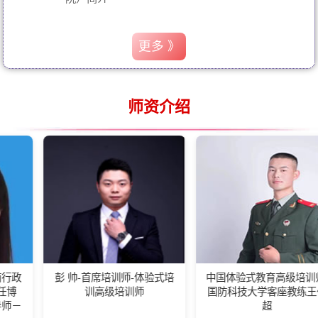
更多 》
师资介绍
彭 帅-首席培训师-体验式培
中国体验式教育高级培训师-
湖
训高级培训师
国防科技大学客座教练王佰
会
超