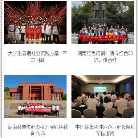
大学生暑期社会实践方案-“不
湖南红色培训：追寻红色印
忘国耻
记，传承红
湖南某单位赴桑植开展红色教
中国某集团驻湘企业赴炎陵红
育 传承
军标语博