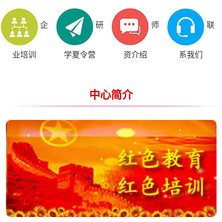
企
研
师
联
业培训
学夏令营
资介绍
系我们
中心简介