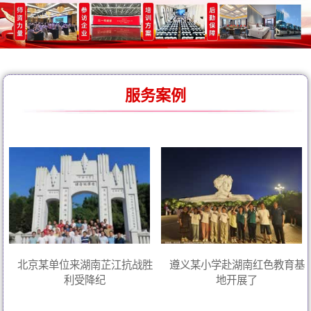
服务案例
北京某单位来湖南芷江抗战胜
遵义某小学赴湖南红色教育基
利受降纪
地开展了