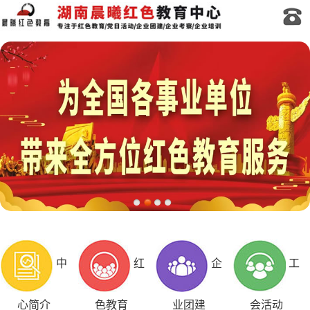
中
红
企
工
心简介
色教育
业团建
会活动