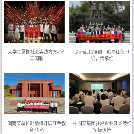
大学生暑期社会实践方案-“不
湖南红色培训：追寻红色印
忘国耻
记，传承红
湖南某单位赴桑植开展红色教
中国某集团驻湘企业赴炎陵红
育 传承
军标语博