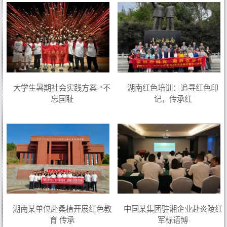
大学生暑期社会实践方案-“不
湖南红色培训：追寻红色印
忘国耻
记，传承红
湖南某单位赴桑植开展红色教
中国某集团驻湘企业赴炎陵红
育 传承
军标语博