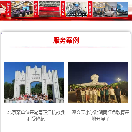
服务案例
北京某单位来湖南芷江抗战胜
遵义某小学赴湖南红色教育基
利受降纪
地开展了