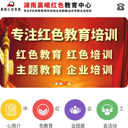
中
红
企
工
心简介
色教育
业团建
会活动