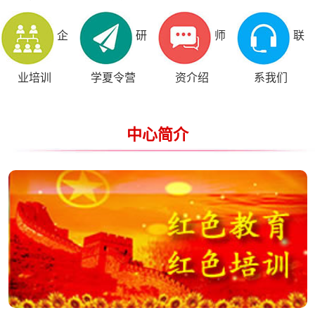
企
研
师
联
业培训
学夏令营
资介绍
系我们
中心简介