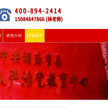
营
师资介绍
晨曦资讯