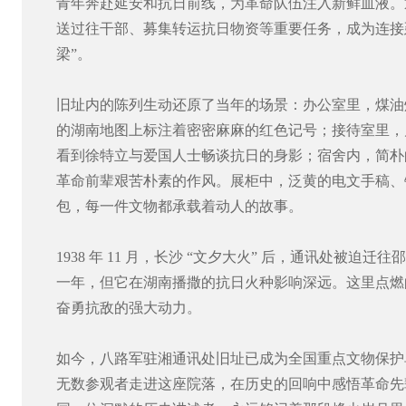
青年奔赴延安和抗日前线，为革命队伍注入新鲜血液。
送过往干部、募集转运抗日物资等重要任务，成为连接
梁”。
旧址内的陈列生动还原了当年的场景：办公室里，煤油
的湖南地图上标注着密密麻麻的红色记号；接待室里，
看到徐特立与爱国人士畅谈抗日的身影；宿舍内，简朴
革命前辈艰苦朴素的作风。展柜中，泛黄的电文手稿、
包，每一件文物都承载着动人的故事。
1938 年 11 月，长沙 “文夕大火” 后，通讯处被迫
一年，但它在湖南播撒的抗日火种影响深远。这里点燃
奋勇抗敌的强大动力。
如今，八路军驻湘通讯处旧址已成为全国重点文物保护
无数参观者走进这座院落，在历史的回响中感悟革命先