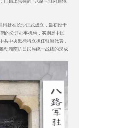
，门楣上悬挂的 “八路军驻湘通讯
驻湘通讯处在长沙正式成立，最初设于
在湖南的公开办事机构，实则是中国
中共中央派徐特立担任驻湘代表，
推动湖南抗日民族统一战线的形成