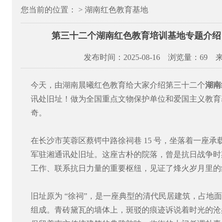
您当前的位置： > 湖南红色教育基地
第三十二个湖南红色教育培训基地专题介绍
发布时间：2025-08-16 浏览量：
69 
今天，由湖南晨曦红色教育给大家介绍第三十二个
湖南
讯处旧址！做为全国重点文物保护单位和爱国主义教育
奇。
在长沙市芙蓉区蔡锷中路徐祠巷 15 号，坐落着一座承
军驻湘通讯处旧址。这座古朴的院落，曾是抗日战争时
工作、联系抗日力量的重要枢纽，见证了烽火岁月里的
旧址原为 “徐祠”，是一座典型的清代民居建筑，占地面积
组成。青砖黛瓦的墙体上，斑驳的痕迹诉说着时光的沧