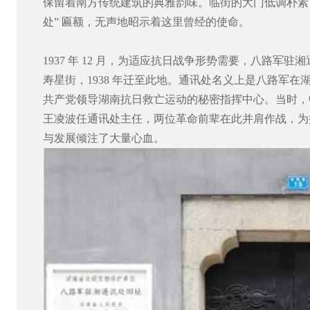
保留着南方传统建筑的典雅韵味。临街的大门低调朴素
处” 匾额，无声地昭示着这里曾经的使命。
1937 年 12 月，为适应抗日战争形势需要，八路军
寿星街，1938 年迁至此地。通讯处名义上是八路军
共产党领导湖南抗日救亡运动的秘密指挥中心。当时，
王凌波任通讯处主任，两位革命前辈在此并肩作战，为
与发展倾注了大量心血。