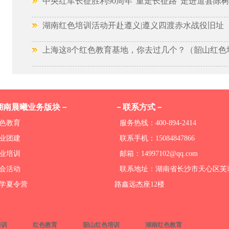
中央红军长征胜利90周年“重走长征路”走进道县陈
湖南红色培训活动开赴遵义|遵义四渡赤水战役旧址
上海这8个红色教育基地，你去过几个？（韶山红色
湖南晨曦业务版块－
－联系方式－
色教育
服务热线：400-894-2414
业团建
联系手机：15084847866
业培训
邮箱：14997102@qq.com
会活动
联系地址：湖南省长沙市天心区芙
学夏令营
路鑫远杰座12楼
培训
红色教育
韶山红色培训
湖南红色教育