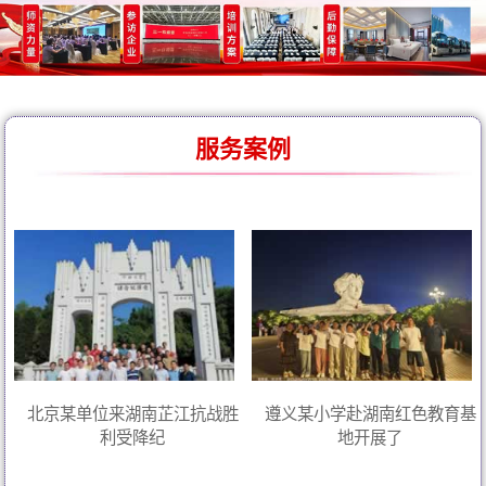
服务案例
北京某单位来湖南芷江抗战胜
遵义某小学赴湖南红色教育基
利受降纪
地开展了