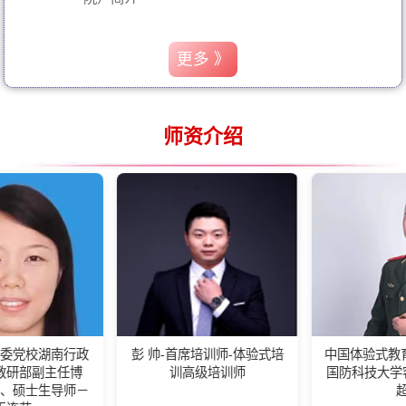
更多 》
师资介绍
行政
彭 帅-首席培训师-体验式培
中国体验式教育高级培训师
博
训高级培训师
国防科技大学客座教练王
师－
超