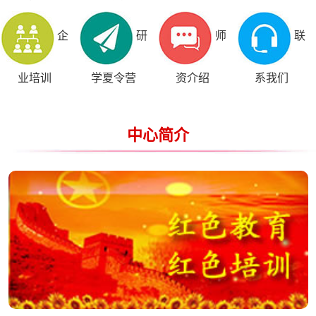
企
研
师
联
业培训
学夏令营
资介绍
系我们
中心简介