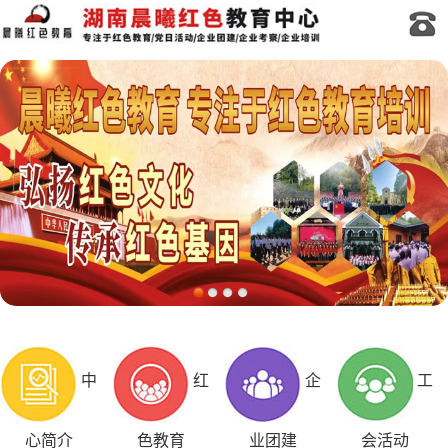
中
红
企
工
心简介
色教育
业团建
会活动