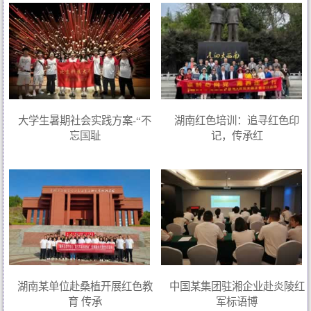
大学生暑期社会实践方案-“不
湖南红色培训：追寻红色印
忘国耻
记，传承红
湖南某单位赴桑植开展红色教
中国某集团驻湘企业赴炎陵红
育 传承
军标语博