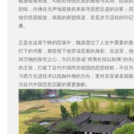
横屋错落有致，勾勒出传统民居的雅致与实用。院前的
韵味，仿佛在无声地迎接前来探寻思想足迹的访客；四
蚀仍坚固挺拔，墙面的斑驳痕迹，皆是岁月流转的印记
桑。
正是在这座宁静的院落中，魏源度过了人生中重要的童
灯下的书案，都曾留下他苦读思索的身影。在这里，他
间万物的探究之心，为日后形成"师夷长技以制夷"的
的主张，打破了近代中国闭关锁国的思想桎梏，不仅为
习西方先进技术以抵御外侮的方向，更对东亚诸多国家
为近代中国思想启蒙的重要旗帜。