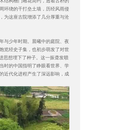
木结构槽门雕花简约，透着古朴的
周环绕的干打垒土墙，历经风雨侵
，为这座古院增添了几分厚重与沧
年与少年时期。晨曦中的庭院、夜
饱览经史子集，也初步萌发了对世
先进思想埋下了种子。这一振聋发聩
当时的中国指明了睁眼看世界、学
的近代化进程产生了深远影响，成