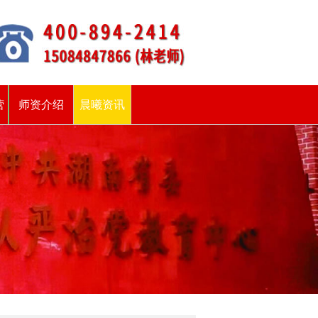
营
师资介绍
晨曦资讯