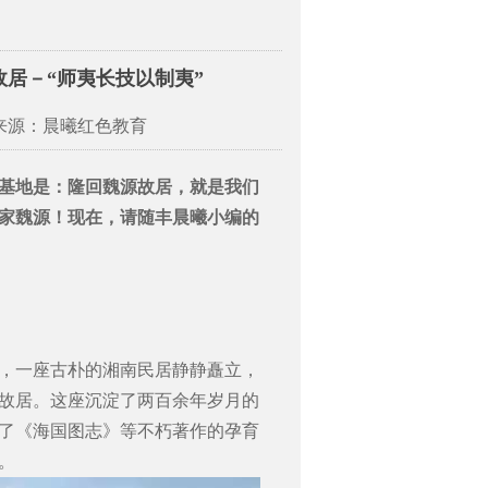
居－“师夷长技以制夷”
 来源：晨曦红色教育
基地
是：隆回魏源故居，就是我们
想家魏源！现在，请随丰晨曦小编的
，一座古朴的湘南民居静静矗立，
故居。这座沉淀了两百余年岁月的
了《海国图志》等不朽著作的孕育
。