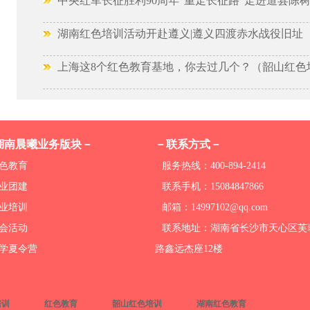
中央红军长征胜利90周年“重走长征路”走进道县陈
湖南红色培训活动开赴遵义|遵义四渡赤水战役旧址
上海这8个红色教育基地，你去过几个？（韶山红色
湖南晨曦业务版块－
－联系方式－
色教育
服务热线：400-894-2414
业团建
联系手机：15084847866
业培训
邮箱：14997102@qq.com
会活动
联系地址：湖南省长沙市天心区芙
学夏令营
路鑫远杰座12楼
培训
红色教育
韶山红色培训
湖南红色教育