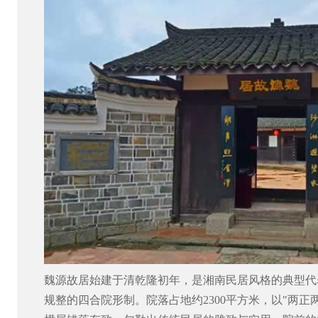
魏源故居始建于清乾隆初年，是湘南民居风格的典型代
规整的四合院形制。院落占地约2300平方米，以"两正