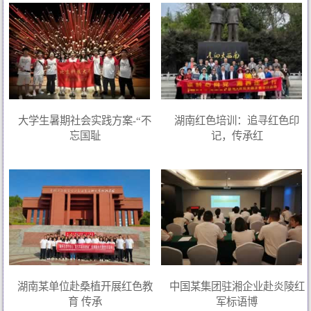
大学生暑期社会实践方案-“不
湖南红色培训：追寻红色印
忘国耻
记，传承红
湖南某单位赴桑植开展红色教
中国某集团驻湘企业赴炎陵红
育 传承
军标语博