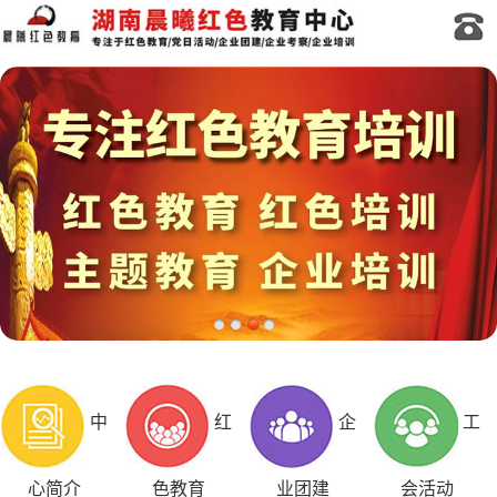
中
红
企
工
心简介
色教育
业团建
会活动