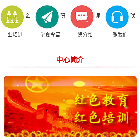
企
研
师
联
业培训
学夏令营
资介绍
系我们
中心简介