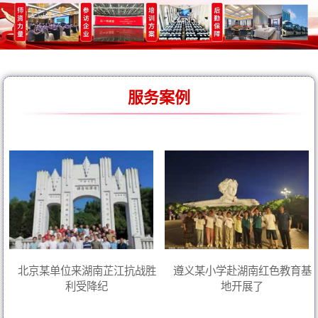
服务案例
北京某单位来湖南芷江抗战胜
遵义某小学赴湖南红色教育基
利受降纪
地开展了