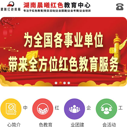
中
红
企
工
心简介
色教育
业团建
会活动