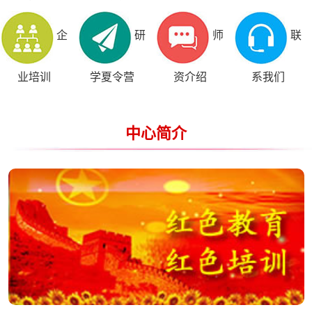
企
研
师
联
业培训
学夏令营
资介绍
系我们
中心简介