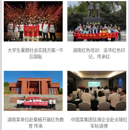
大学生暑期社会实践方案-“不
湖南红色培训：追寻红色印
忘国耻
记，传承红
湖南某单位赴桑植开展红色教
中国某集团驻湘企业赴炎陵红
育 传承
军标语博