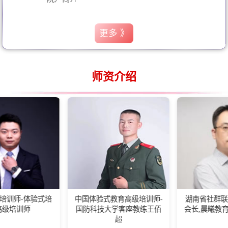
更多 》
师资介绍
验式培
中国体验式教育高级培训师-
湖南省社群联盟（联合会
国防科技大学客座教练王佰
会长,晨曦教育首席专家舒
超