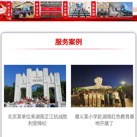
服务案例
北京某单位来湖南芷江抗战胜
遵义某小学赴湖南红色教育基
利受降纪
地开展了