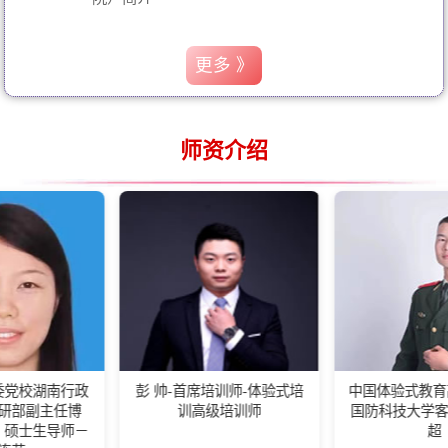
更多 》
师资介绍
政
彭 帅-首席培训师-体验式培
中国体验式教育高级培训师-
博
训高级培训师
国防科技大学客座教练王佰
－
超