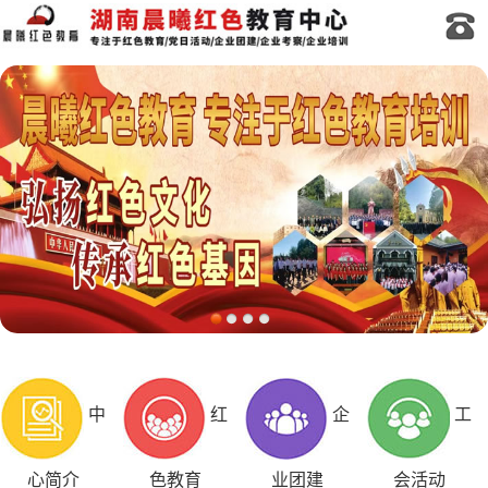
中
红
企
工
心简介
色教育
业团建
会活动