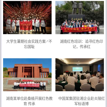
大学生暑期社会实践方案-“不
湖南红色培训：追寻红色印
忘国耻
记，传承红
湖南某单位赴桑植开展红色教
中国某集团驻湘企业赴炎陵红
育 传承
军标语博