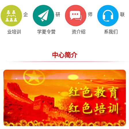
企
研
师
联
业培训
学夏令营
资介绍
系我们
中心简介