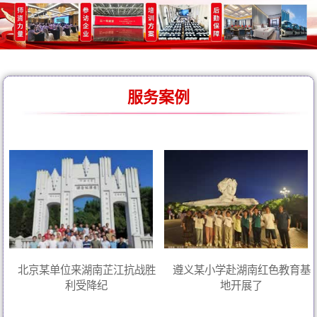
服务案例
北京某单位来湖南芷江抗战胜
遵义某小学赴湖南红色教育基
利受降纪
地开展了