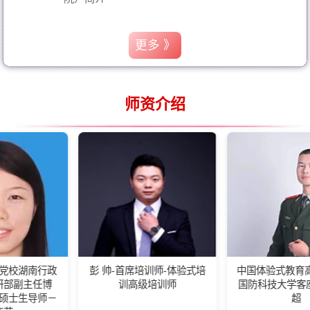
更多 》
师资介绍
政
彭 帅-首席培训师-体验式培
中国体验式教育高级培训师-
训高级培训师
国防科技大学客座教练王佰
－
超