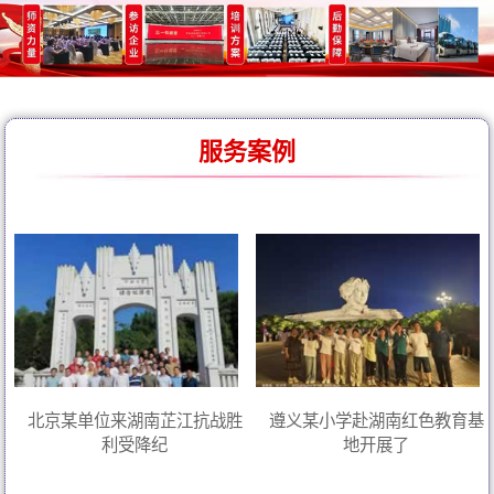
服务案例
北京某单位来湖南芷江抗战胜
遵义某小学赴湖南红色教育基
利受降纪
地开展了