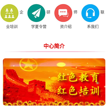
企
研
师
联
业培训
学夏令营
资介绍
系我们
中心简介