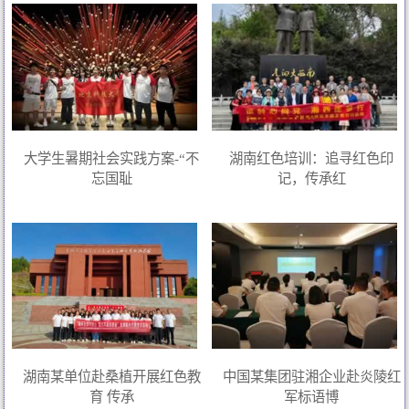
大学生暑期社会实践方案-“不
湖南红色培训：追寻红色印
忘国耻
记，传承红
湖南某单位赴桑植开展红色教
中国某集团驻湘企业赴炎陵红
育 传承
军标语博