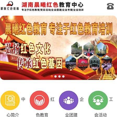
中
红
企
工
心简介
色教育
业团建
会活动