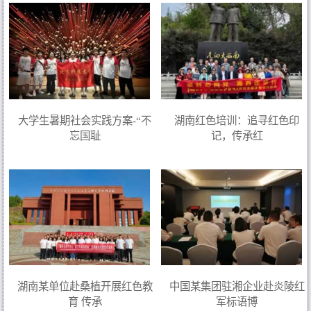
大学生暑期社会实践方案-“不
湖南红色培训：追寻红色印
忘国耻
记，传承红
湖南某单位赴桑植开展红色教
中国某集团驻湘企业赴炎陵红
育 传承
军标语博