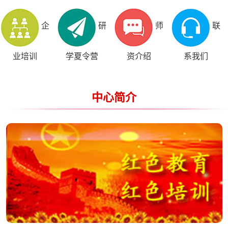
企
研
师
联
业培训
学夏令营
资介绍
系我们
中心简介