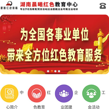
中
红
企
工
心简介
色教育
业团建
会活动