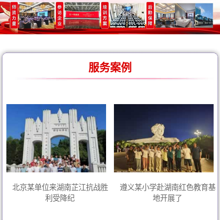
服务案例
北京某单位来湖南芷江抗战胜
遵义某小学赴湖南红色教育基
利受降纪
地开展了