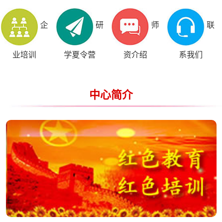
企
研
师
联
业培训
学夏令营
资介绍
系我们
中心简介