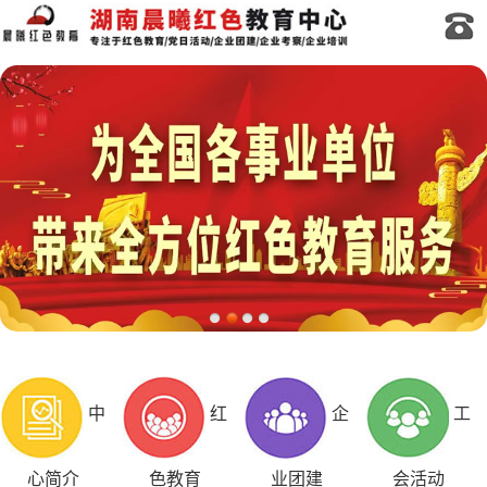
中
红
企
工
心简介
色教育
业团建
会活动