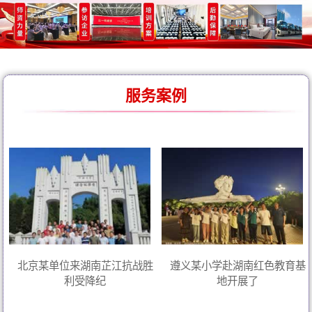
服务案例
北京某单位来湖南芷江抗战胜
遵义某小学赴湖南红色教育基
利受降纪
地开展了