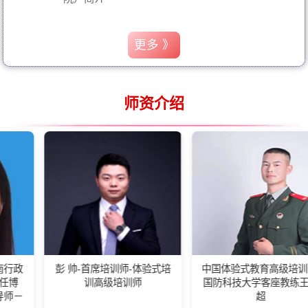
更多 》
师资介绍
彭 帅-首席培训师-体验式培
中国体验式教育高级培训师-
训高级培训师
国防科技大学客座教练王佰
会
超