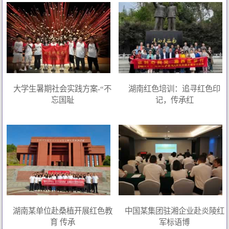
大学生暑期社会实践方案-“不
湖南红色培训：追寻红色印
忘国耻
记，传承红
湖南某单位赴桑植开展红色教
中国某集团驻湘企业赴炎陵红
育 传承
军标语博