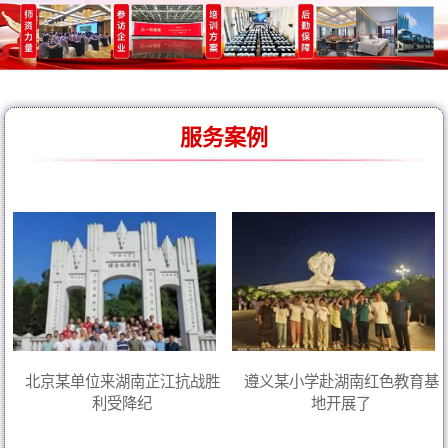
服务案例
北京某单位来湖南芷江抗战胜
遵义某小学赴湖南红色教育基
利受降纪
地开展了