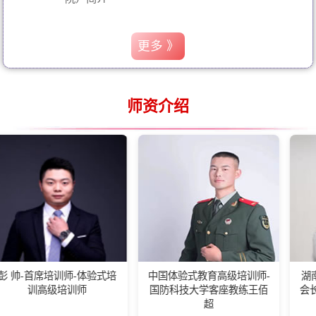
更多 》
师资介绍
培训师-体验式培
中国体验式教育高级培训师-
湖南省社群联
级培训师
国防科技大学客座教练王佰
会长,晨曦教育
超