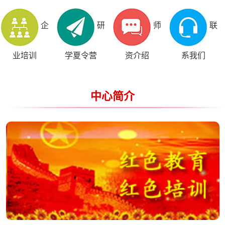
企
研
师
联
业培训
学夏令营
资介绍
系我们
中心简介