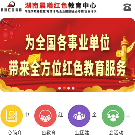
中
红
企
工
心简介
色教育
业团建
会活动