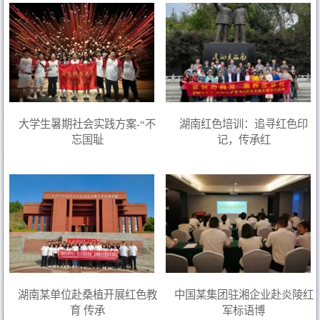
大学生暑期社会实践方案-“不
湖南红色培训：追寻红色印
忘国耻
记，传承红
湖南某单位赴桑植开展红色教
中国某集团驻湘企业赴炎陵红
育 传承
军标语博