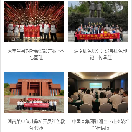
大学生暑期社会实践方案-“不
湖南红色培训：追寻红色印
忘国耻
记，传承红
湖南某单位赴桑植开展红色教
中国某集团驻湘企业赴炎陵红
育 传承
军标语博