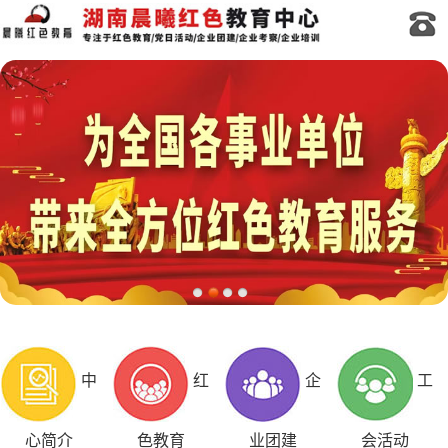
中
红
企
工
心简介
色教育
业团建
会活动