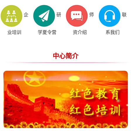
企
研
师
联
业培训
学夏令营
资介绍
系我们
中心简介