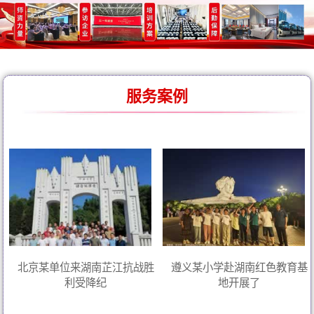
服务案例
北京某单位来湖南芷江抗战胜
遵义某小学赴湖南红色教育基
利受降纪
地开展了