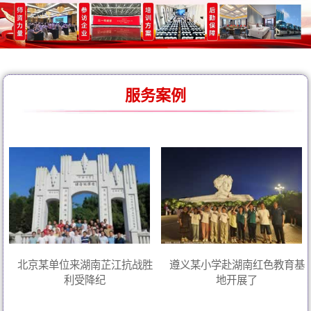
服务案例
北京某单位来湖南芷江抗战胜
遵义某小学赴湖南红色教育基
利受降纪
地开展了