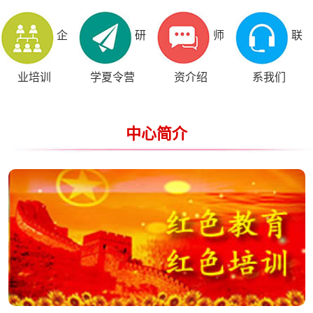
企
研
师
联
业培训
学夏令营
资介绍
系我们
中心简介