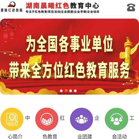
中
红
企
工
心简介
色教育
业团建
会活动