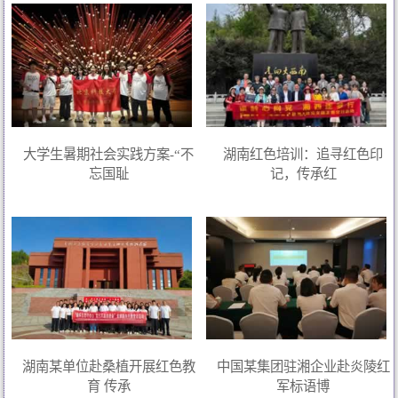
大学生暑期社会实践方案-“不
湖南红色培训：追寻红色印
忘国耻
记，传承红
湖南某单位赴桑植开展红色教
中国某集团驻湘企业赴炎陵红
育 传承
军标语博