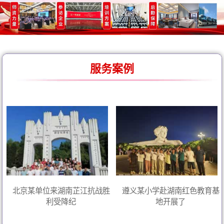
服务案例
北京某单位来湖南芷江抗战胜
遵义某小学赴湖南红色教育基
利受降纪
地开展了