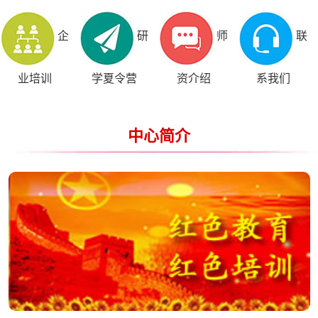
企
研
师
联
业培训
学夏令营
资介绍
系我们
中心简介