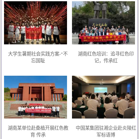
大学生暑期社会实践方案-“不
湖南红色培训：追寻红色印
忘国耻
记，传承红
湖南某单位赴桑植开展红色教
中国某集团驻湘企业赴炎陵红
育 传承
军标语博