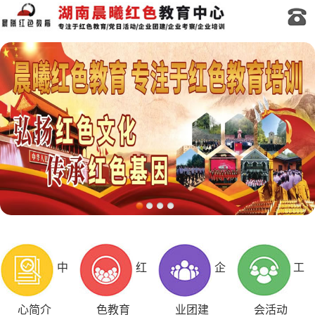
中
红
企
工
心简介
色教育
业团建
会活动