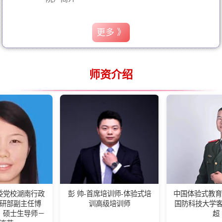
更多 》
师资介绍
行政
彭 帅-首席培训师-体验式培
中国体验式教育高级培训师
任博
训高级培训师
国防科技大学客座教练王
师－
超