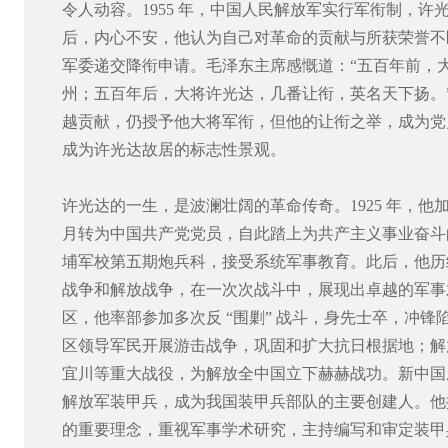
令人动容。1955 年，中国人民解放军实行军衔制，
后，内心不安，他认为自己对革命的贡献与所获荣誉不
军委递交降衔申请。毛泽东主席感慨道：“五百年前，
州；五百年后，大将许光达，几番让衔，英名天下扬。
越贡献，仍授予他大将军衔，但他的让衔之举，成为党史
成为许光达故居的标志性景观。
许光达的一生，是波澜壮阔的革命传奇。1925 年，他
月转为中国共产党党员，自此踏上为共产主义事业奋斗的
埔军校第五期炮兵科，接受系统军事教育。此后，他历
战争和解放战争，在一次次战斗中，展现出卓越的军事
区，他率部参加多次反 “围剿” 战斗，身先士卒，冲
区领导军民开展游击战争，巩固和扩大抗日根据地；解
宜川等重大战役，为解放全中国立下赫赫战功。新中国
解放军装甲兵，成为我国装甲兵部队的主要创建人。他提
的重要理念，重视军事学术研究，主持编写和审定装甲