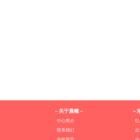
－关于晨曦－
－
中心简介
红
联系我们
企
在线留言
企