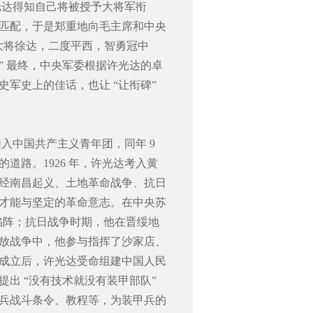
许光达得知自己将被授予大将军衔
匹配，于是郑重地向毛主席和中央
大将徐达，二度平西，智勇冠中
” 最终，中央军委根据许光达的卓
军史上的佳话，也让 “让衔碑”
加入中国共产主义青年团，同年 9
道路。1926 年，许光达考入黄
经南昌起义、土地革命战争、抗日
才能与坚定的革命意志。在中央苏
锋陷阵；抗日战争时期，他在晋绥地
放战争中，他参与指挥了沙家店、
成立后，许光达受命组建中国人民
出 “没有技术就没有装甲部队”
兵战斗条令、教程等，为装甲兵的