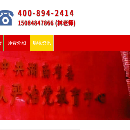
营
师资介绍
晨曦资讯