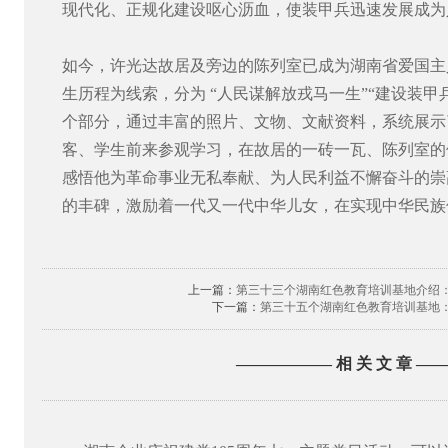
现代化、正规化建设呕心沥血，使装甲兵迅速发展成为
如今，许光达故居及旁边的陈列室已成为湖南省爱国主
生历程为线索，分为 “人民谋解放戎马一生”“建设装甲兵
个部分，通过丰富的照片、文物、文献资料，系统展示
客、学生前来参观学习，在故居的一砖一瓦、陈列室的
感悟他为革命事业无私奉献、为人民利益不懈奋斗的崇
的丰碑，激励着一代又一代中华儿女，在实现中华民族
上一篇：
第三十三个湖南红色教育培训基地介绍
下一篇：
第三十五个湖南红色教育培训基地
—————— 相 关 文 章 —