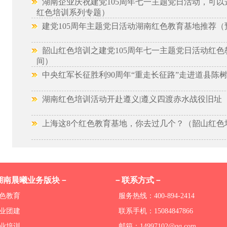
湖南企业庆祝建党105周年七一主题党日活动，可以
红色培训系列专题）
建党105周年主题党日活动湖南红色教育基地推荐（
韶山红色培训之建党105周年七一主题党日活动红色
间）
中央红军长征胜利90周年“重走长征路”走进道县陈
湖南红色培训活动开赴遵义|遵义四渡赤水战役旧址
上海这8个红色教育基地，你去过几个？（韶山红色
湖南晨曦业务版块－
－联系方式－
色教育
服务热线：400-894-2414
业团建
联系手机：15084847866
业培训
邮箱：14997102@qq.com