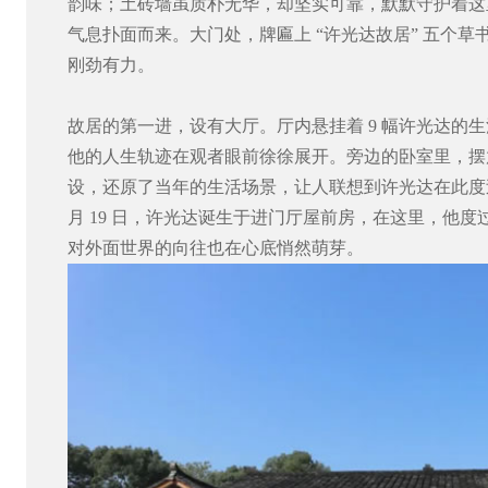
韵味；土砖墙虽质朴无华，却坚实可靠，默默守护着这
气息扑面而来。大门处，牌匾上 “许光达故居” 五个
刚劲有力。
故居的第一进，设有大厅。厅内悬挂着 9 幅许光达的
他的人生轨迹在观者眼前徐徐展开。旁边的卧室里，摆
设，还原了当年的生活场景，让人联想到许光达在此度过的
月 19 日，许光达诞生于进门厅屋前房，在这里，他
对外面世界的向往也在心底悄然萌芽。