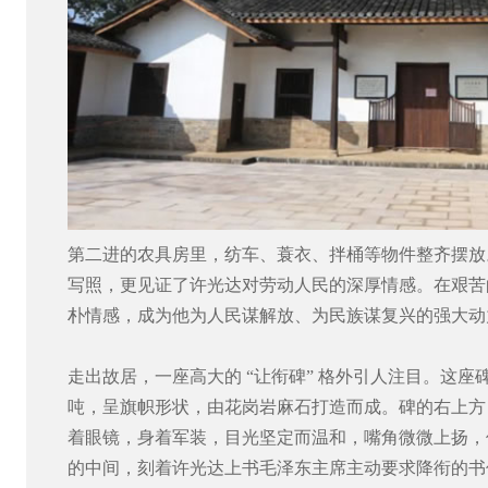
第二进的农具房里，纺车、蓑衣、拌桶等物件整齐摆放
写照，更见证了许光达对劳动人民的深厚情感。在艰苦
朴情感，成为他为人民谋解放、为民族谋复兴的强大动
走出故居，一座高大的 “让衔碑” 格外引人注目。这座碑高 2
吨，呈旗帜形状，由花岗岩麻石打造而成。碑的右上方
着眼镜，身着军装，目光坚定而温和，嘴角微微上扬，
的中间，刻着许光达上书毛泽东主席主动要求降衔的书