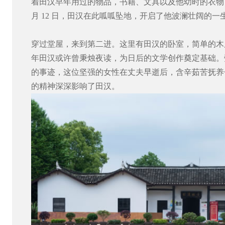
着田汉早年用过的物品，书籍、文具以及他幼时的衣物，无
月 12 日，田汉在此呱呱坠地，开启了他波澜壮阔的一
穿过堂屋，来到第二进。这里有田汉的卧室，简单的木
年田汉或许曾秉烛夜读，为日后的文学创作奠定基础。
的事迹，这位坚强的女性在丈夫早逝后，含辛茹苦抚养子
的精神深深影响了田汉。