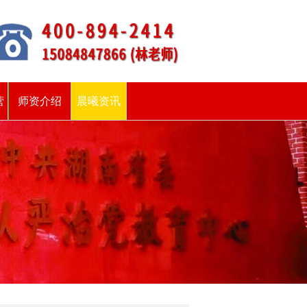
营
师资介绍
晨曦资讯