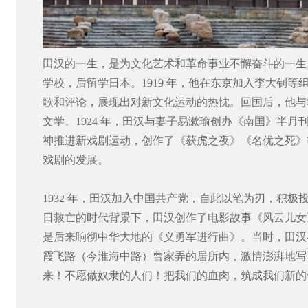
田汉的一生，是为文化艺术和革命事业不懈奋斗的一生。
学校，后留学日本。1919 年，他在东京加入李大钊
歌和评论，展现出对新文化运动的热忱。回国后，他与
文学。1924 年，田汉与妻子易漱瑜创办《南国》半
神推进新戏剧运动，创作了《获虎之夜》《名优之死》
戏剧的发展。
1932 年，田汉加入中国共产党，自此以笔为刃，积极投
日救亡的时代背景下，田汉创作了电影故事《风云儿女
是后来响彻中华大地的《义勇军进行曲》。当时，田汉
霞飞路（今淮海中路）曹家弄的居所内，激情澎湃地写
来！不愿做奴隶的人们！把我们的血肉，筑成我们新的长