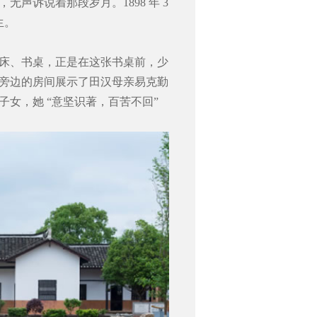
声诉说着那段岁月。1898 年 3
生。
床、书桌，正是在这张书桌前，少
旁边的房间展示了田汉母亲易克勤
女，她 “意坚识著，百苦不回”