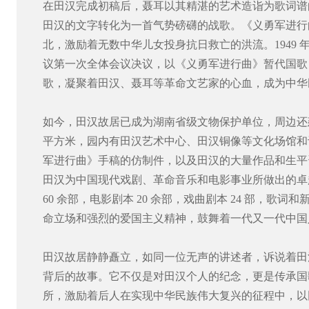
在田汉完成初稿后，聂耳以其精湛的艺术造诣为歌词谱
田汉的文字转化为一首气势磅礴的战歌。《义勇军进行
北，激励着无数中华儿女投身抗日救亡的洪流。1949 年 
议第一次全体会议决议，以《义勇军进行曲》暂代国歌
歌，凝聚着田汉、聂耳等革命文艺家的心血，成为中华
如今，田汉故居已成为湖南省级文物保护单位，周边还建
平方米，园内有田汉艺术中心、田汉铜像等文化场馆和
军进行曲》手稿的仿制件，以及田汉的大量作品和生平
田汉为中国现代戏剧、革命音乐和电影事业所做出的卓
60 余部，电影剧本 20 余部，戏曲剧本 24 部，歌词和
命立场和强烈的爱国主义精神，鼓舞着一代又一代中国
田汉故居静静矗立，如同一位无声的讲述者，诉说着田
背后的故事。它不仅是对田汉个人的纪念，更是传承国
所，激励着后人在实现中华民族伟大复兴的征程中，以