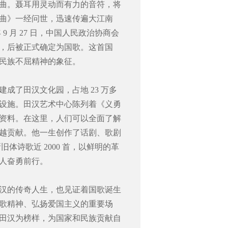
曲。聂耳用灵动而有力的音符，将
曲》一经问世，迅速传遍大江南
9 月 27 日，中国人民政治协商会
，后被正式确定为国歌。这首国
民族不屈精神的象征。
成了田汉文化园，占地 23 万多
设施。田汉艺术中心陈列着《义勇
资料。在这里，人们可以全面了解
越贡献。他一生创作了话剧、歌剧
新旧体诗歌近 2000 首，以鲜明的革
人奋勇前行。
汉的传奇人生，也见证着国歌诞生
歌精神、弘扬爱国主义的重要场
田汉为榜样，为国家和民族贡献自