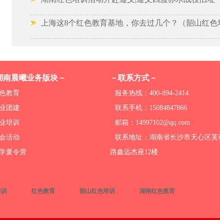
上海这8个红色教育基地，你去过几个？（韶山红色
湖南晨曦业务版块－
－联系方式－
色教育
服务热线：400-894-2414
业团建
联系手机：15084847866
业培训
邮箱：14997102@qq.com
会活动
联系地址：湖南省长沙市天心区芙
学夏令营
路鑫远杰座12楼
培训
红色教育
韶山红色培训
湖南红色教育