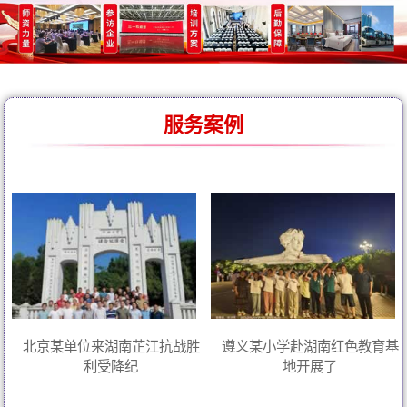
服务案例
北京某单位来湖南芷江抗战胜
遵义某小学赴湖南红色教育基
利受降纪
地开展了