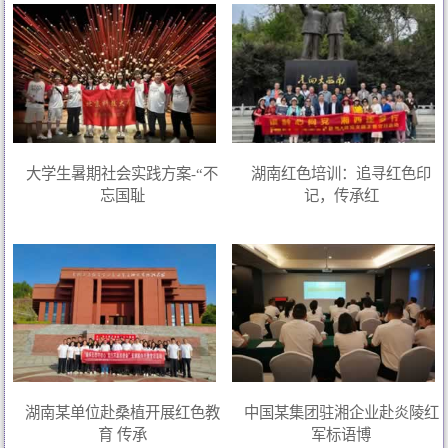
大学生暑期社会实践方案-“不
湖南红色培训：追寻红色印
忘国耻
记，传承红
湖南某单位赴桑植开展红色教
中国某集团驻湘企业赴炎陵红
育 传承
军标语博