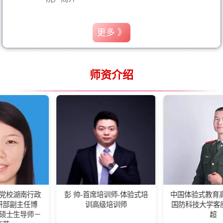
更多 》
师资介绍
政
彭 帅-首席培训师-体验式培
中国体验式教育高级培训师-
训高级培训师
国防科技大学客座教练王佰
－
超