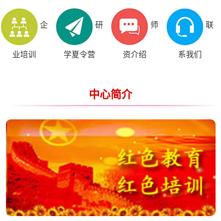
企
研
师
联
业培训
学夏令营
资介绍
系我们
中心简介