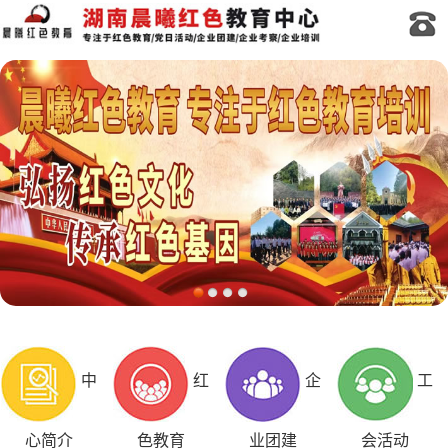
中
红
企
工
心简介
色教育
业团建
会活动