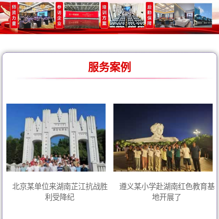
服务案例
北京某单位来湖南芷江抗战胜
遵义某小学赴湖南红色教育基
利受降纪
地开展了