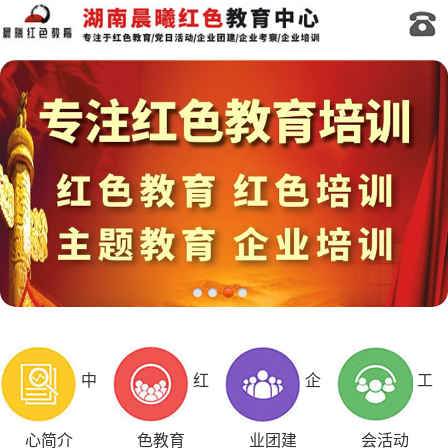
中
红
企
工
心简介
色教育
业团建
会活动