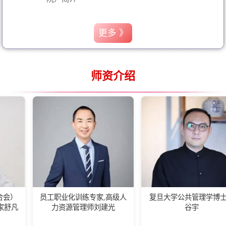
更多 》
师资介绍
员工职业化训练专家,高级人
复旦大学公共管理学博士后
中
力资源管理师刘建光
谷宇