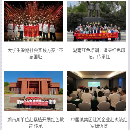
大学生暑期社会实践方案-“不
湖南红色培训：追寻红色印
忘国耻
记，传承红
湖南某单位赴桑植开展红色教
中国某集团驻湘企业赴炎陵红
育 传承
军标语博