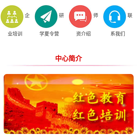
企
研
师
联
业培训
学夏令营
资介绍
系我们
中心简介