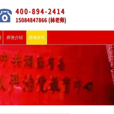
营
师资介绍
晨曦资讯