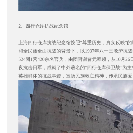
2
、四行仓库抗战纪念馆
上海四行仓库抗战纪念馆按照“尊重历史，真实反映”
和全民族全面抗战的背景下，以
1937
年八一三淞沪抗战
524
团
1
营
420
余名官兵，由团附谢晋元率领，从
10
月
26
夜抗击日军，成就了中外著名的“四行仓库保卫战”为主
英雄群体的抗战事迹，宣扬民族救亡精神，传承民族爱