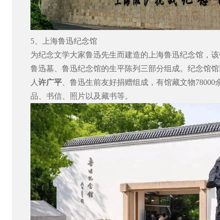
5
、上海鲁迅纪念馆
为纪念文学大家鲁迅先生而建造的上海鲁迅纪念馆，该
鲁迅墓、鲁迅纪念馆的生平陈列三部分组成。纪念馆馆
人
许广平
、鲁迅生前友好捐赠组成，有馆藏文物
78000
品、书信、照片以及藏书等。