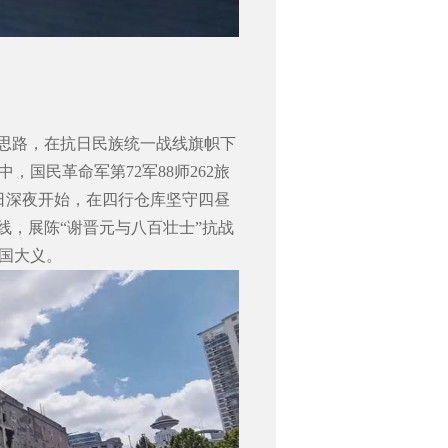
的思路，在抗日民族统一战线旗帜下
中，国民革命军第
72
军
88
师
262
旅
日深夜开始，在四行仓库坚守四昼
线，展陈“谢晋元与八百壮士”抗战
国大义。