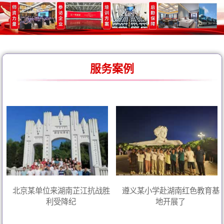
服务案例
北京某单位来湖南芷江抗战胜
遵义某小学赴湖南红色教育基
利受降纪
地开展了