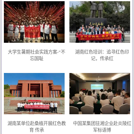
大学生暑期社会实践方案-“不
湖南红色培训：追寻红色印
忘国耻
记，传承红
湖南某单位赴桑植开展红色教
中国某集团驻湘企业赴炎陵红
育 传承
军标语博