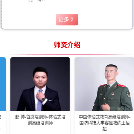
更多 》
师资介绍
帅-首席培训师-体验式培
中国体验式教育高级培训师-
湖南省
训高级培训师
国防科技大学客座教练王佰
会长,
超