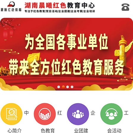
中
红
企
工
心简介
色教育
业团建
会活动