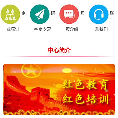
企
研
师
联
业培训
学夏令营
资介绍
系我们
中心简介