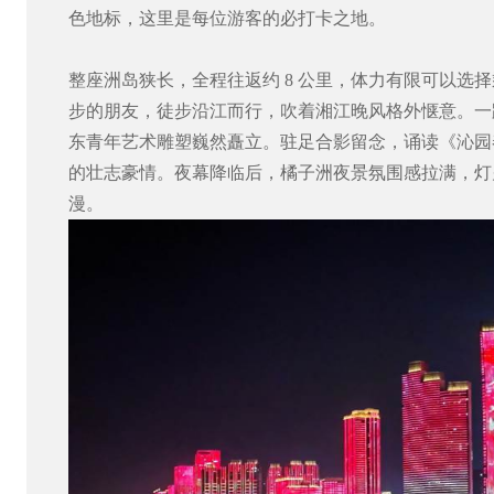
色地标，这里是每位游客的必打卡之地。
整座洲岛狭长，全程往返约
8
公里，体力有限可以选择
步的朋友，徒步沿江而行，吹着湘江晚风格外惬意。一
东青年艺术雕塑巍然矗立。驻足合影留念，诵读《沁园
的壮志豪情。夜幕降临后，橘子洲夜景氛围感拉满，灯
漫。