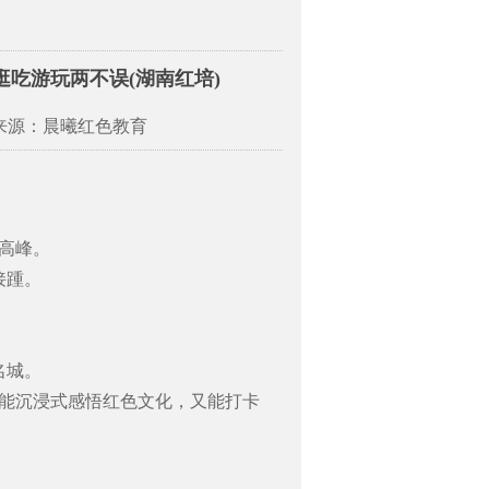
吃游玩两不误(湖南红培)
 来源：晨曦红色教育
高峰。
接踵。
，
名城。
能沉浸式感悟红色文化，又能打卡