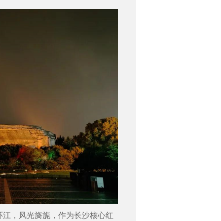
环江，风光旖旎，作为长沙核心红