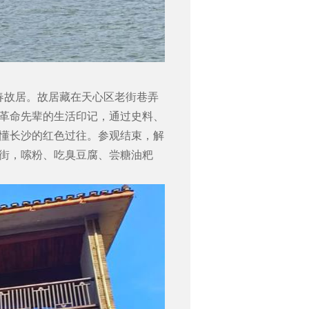
春故居。故居藏在天心区老街巷弄
革命先辈的生活印记，通过史料、
懂长沙的红色过往。参观结束，解
街，嗦粉、吃臭豆腐、尝糖油粑