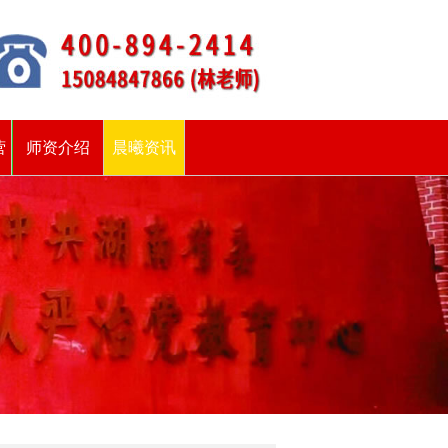
营
师资介绍
晨曦资讯