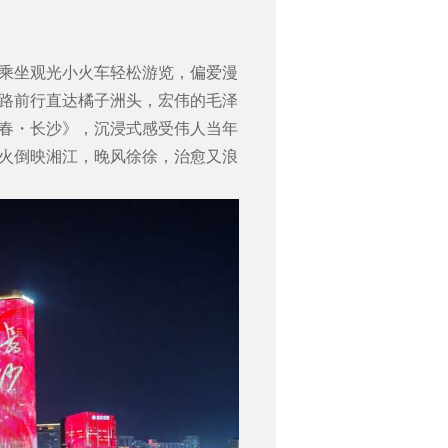
乘坐观光小火车轻松游览，偏爱漫
路前行直达橘子洲头，宏伟的毛泽
春・长沙》，沉浸式感受伟人当年
火倒映湘江，晚风徐徐，治愈又浪