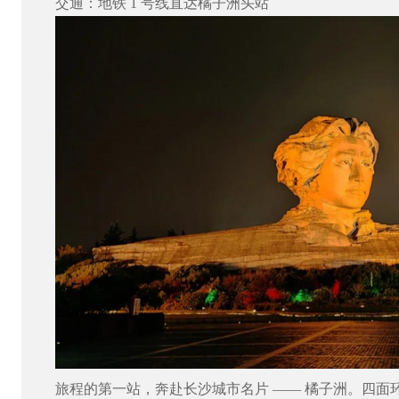
交通：地铁
1
号线直达橘子洲头站
旅程的第一站，奔赴长沙城市名片
——
橘子洲。四面