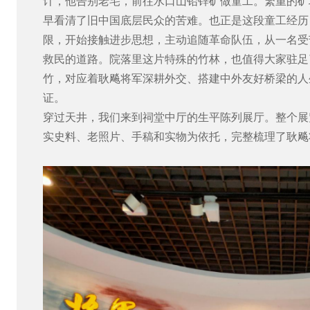
计，他告别老宅，前往水口山铅锌矿做童工。繁重的矿
早看清了旧中国底层民众的苦难。也正是这段童工经历
限，开始接触进步思想，主动追随革命队伍，从一名受
救民的道路。院落里这片特殊的竹林，也值得大家驻足
竹，对应着耿飚将军深耕外交、搭建中外友好桥梁的人
证。
穿过天井，我们来到祠堂中厅的生平陈列展厅。整个展
实史料、老照片、手稿和实物为依托，完整梳理了耿飚