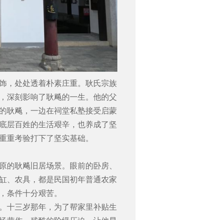
饰，处处透着朴素庄重。耿氏宗族
，深刻影响了耿飚的一生。他的父
的耿飚，一边在祠堂私塾接受启蒙
底层百姓的生活艰辛，也养成了坚
重重考验打下了坚实基础。
原的耿飚旧居场景。眼前的卧房、
缸、农具，都是民国初年普通农家
，条件十分艰苦。
。十三岁那年，为了帮家里补贴生