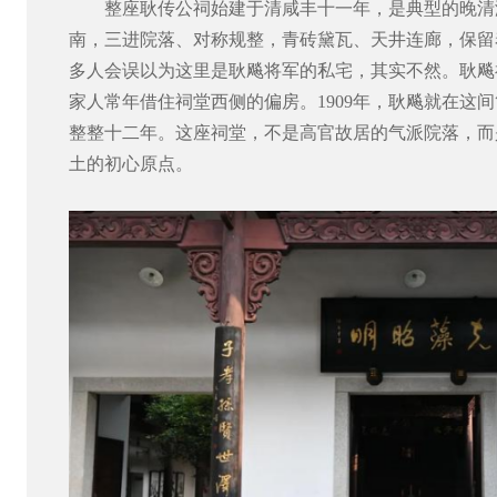
整座耿传公祠始建于清咸丰十一年，是典型的晚清
南，三进院落、对称规整，青砖黛瓦、天井连廊，保留
多人会误以为这里是耿飚将军的私宅，其实不然。耿飚
家人常年借住祠堂西侧的偏房。
1909年，耿飚就在
整整十二年。这座祠堂，不是高官故居的气派院落，而
土的初心原点。