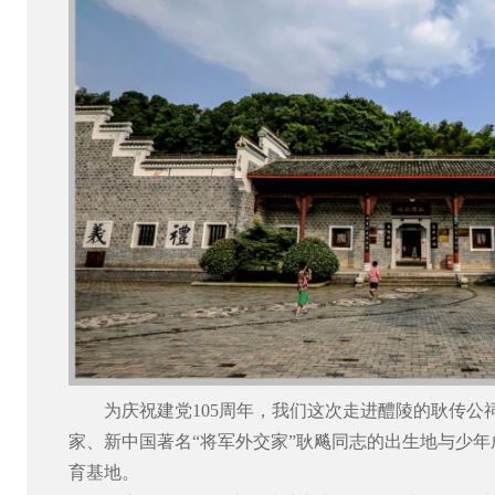
为庆祝建党
105周年，我们这次走进醴陵的
耿传公
家、新中国著名
“将军外交家”耿飚同志的出生地与少
育基地。