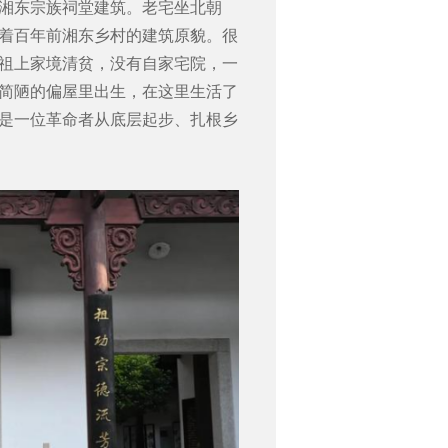
湘东宗族祠堂建筑。老宅坐北朝
着百年前湘东乡村的建筑原貌。很
祖上家境清贫，没有自家宅院，一
这间简陋的偏屋里出生，在这里生活了
是一位革命者从底层起步、扎根乡