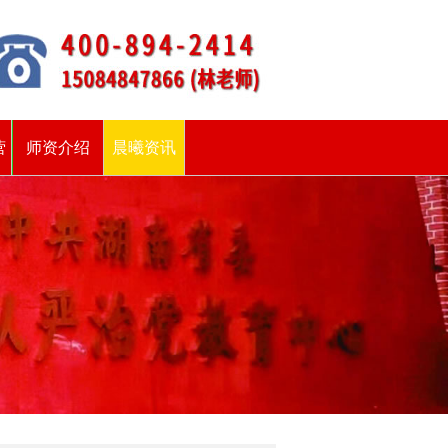
营
师资介绍
晨曦资讯