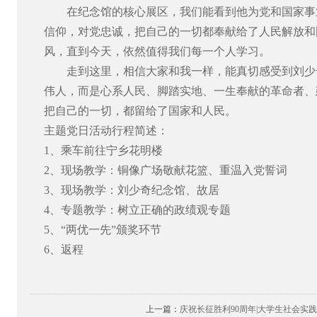
在纪念馆的核心展区，我们能看到他为党和国家事
信仰，对党忠诚，把自己的一切都奉献给了人民解放和
风，直到今天，依然值得我们每一个人学习。
走到这里，相信大家和我一样，能真切感受到刘少
伟人，而是心系人民、脚踏实地、一生奉献的革命者、
把自己的一切，都留给了国家和人民。
主题党日活动行程简述：
1
、乘车前往宁乡花明楼
2
、现场教学：铜像广场敬献花篮、重温入党誓词
3
、现场教学：刘少奇纪念馆、故居
4
、专题教学：树立正确的政绩观专题
5
、“两优一先”颁奖环节
6
、返程
上一篇：
庆祝长征胜利90周年|大学生社会实践