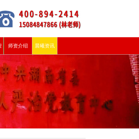
营
师资介绍
晨曦资讯