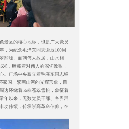
色景区的核心地标，也是广大党员
年，为纪念毛泽东同志诞辰
100
周
翠韶峰、面朝伟人故居，山水相
26
米，暗藏着对伟人的深切致敬，
心。广场中央矗立着毛泽东同志铜
怀家国、擘画山河的光辉形象，目
周边环绕着
56
株苍翠雪松，象征着
常年以来，无数党员干部、各界群
丰功伟绩，传承崇高革命信仰，在