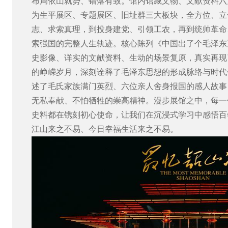
布局依山就势、错落有致。馆内馆藏文物、文献资料六
为生平展区、专题展区、旧址群三大板块，全方位、立
志、求索真理，到投身建党、引领工农，再到统帅革命
索强国的完整人生轨迹。核心陈列《中国出了个毛泽东
史影像、详实的文献资料、生动的场景复原，真实再现
的峥嵘岁月，深刻诠释了毛泽东思想的形成脉络与时代
述了毛氏家族满门英烈、六位亲人舍身报国的感人故事
无私奉献、不怕牺牲的崇高精神。漫步展馆之中，每一
史料都在镌刻初心使命，让我们在沉浸式学习中感悟百
江山来之不易、今日幸福生活来之不易。