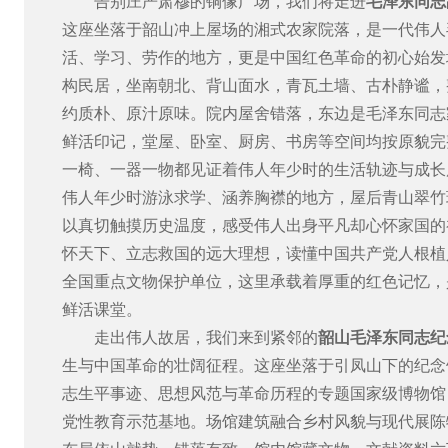
告别庄严肃穆的铜像广场，我们将走进
毛泽东同志
这座坐落于韶山冲上屋场的湘式农家院落，是一代伟人
活、学习、劳作的地方，更是中国红色革命的初心始发
构民居，坐南朝北、背山面水，青瓦土墙、古朴静谧，
约质朴、原汁原味。院内屋舍错落，东边是毛泽东同志
鲜活印记，堂屋、卧室、厨房、书房等空间均按原貌完
一椅、一器一物都见证着伟人年少时的生活轨迹与成长
伟人年少时游泳求学、涵养胸襟的地方，屋后青山翠竹
以真切触摸历史温度，感受伟人出身平凡却心怀家国的
怀天下、立志救国的远大理想，读懂中国共产党人根植
全国重点文物保护单位，这里承载着厚重的红色记忆，
鲜活课堂。
走出伟人故居，我们来到紧邻的
韶山毛泽东同志纪
生与中国革命的壮阔征程。这座坐落于引凤山下的纪念
志生平事迹、思想风范与革命历程的专题国家级博物馆
党性教育示范基地。场馆建筑融合乡村风貌与现代展陈