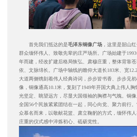
首先我们抵达的是
毛泽东铜像广场
，这里是韶山红
群众缅怀伟人、致敬先辈的庄严场所。广场始建于
1993
年而建，经改扩建后格局恢弘、肃穆庄重，整体背靠苍
依、文脉绵长。广场中轴线的瞻仰大道长
183
米、宽
12.
大道两侧镌刻着伟人经典诗词，步步皆书香、步步见初
像，铜像通高
10.1
米，复刻了
1949
年开国大典上伟人胸
光坚定、眺望远方，尽显大国领袖的胸襟与气魄。铜像
全国
56
个民族紧紧团结在一起，同心向党、聚力前行。
众慕名而来，以敬献花篮、肃立鞠躬的方式，缅怀伟人
庄重的仪式感中淬炼初心、砥砺党性。