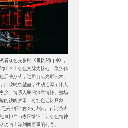
观看红色光影剧
《最忆韶山冲》
。
韶山本土红色文脉为核心，聚焦伟
色展演形式，运用前沿光影技术、
，打破时空壁垒，生动还原了伟人
家乡、情系人民的深厚情怀。整场
撼的视听效果，将红色记忆具象
仰照亮中国
”
的深刻内涵。在沉浸式
热血担当与家国情怀，让红色精神
活动画上深刻而厚重的句号。