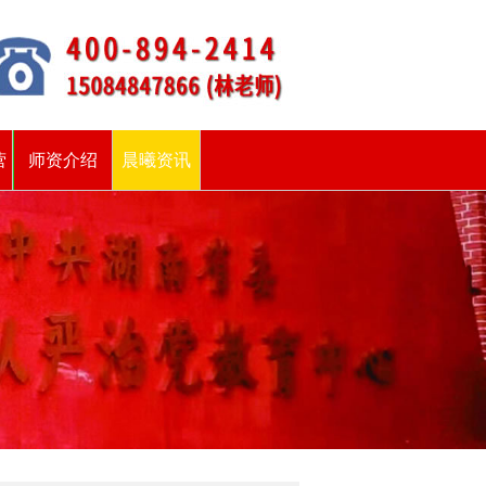
营
师资介绍
晨曦资讯