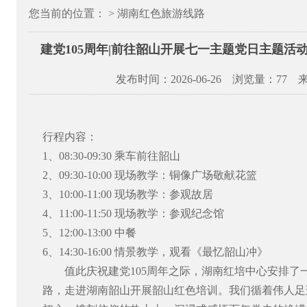
您当前的位置： > 湖南红色旅游线路
建党105周年|前往韶山开展七一主题党日主题活
发布时间：2026-06-26 浏览量：
77 
行程内容：
1
、
08:30-09:30
乘车前往韶山
2
、
09:30-10:00
现场教学：铜像广场敬献花篮
3
、
10:00-11:00
现场教学：参观故居
4
、
11:00-11:50
现场教学：参观纪念馆
5
、
12:00-13:00
中餐
6
、
14:30-16:00
情景教学，观看《最忆韶山冲》
值此庆祝建党
105
周年之际，湖南红培中心安排了
路，走进湖南韶山开展韶山红色培训。
我们循着伟人足