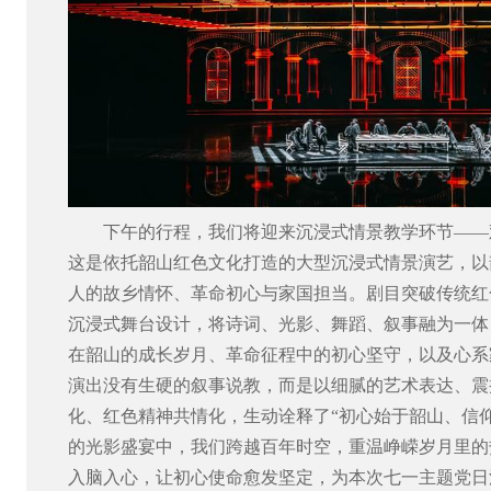
下午的行程，我们将迎来沉浸式情景教学环节
——
这是依托韶山红色文化打造的大型沉浸式情景演艺，以
人的故乡情怀、革命初心与家国担当。剧目突破传统红
沉浸式舞台设计，将诗词、光影、舞蹈、叙事融为一体
在韶山的成长岁月、革命征程中的初心坚守，以及心系
演出没有生硬的叙事说教，而是以细腻的艺术表达、震
化、红色精神共情化，生动诠释了
“
初心始于韶山、信
的光影盛宴中，我们跨越百年时空，重温峥嵘岁月里的
入脑入心，让初心使命愈发坚定，为本次七一主题党日