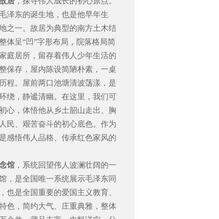
故居
，探寻伟人成长的初心原点。
毛泽东的诞生地，也是他早年生
地之一。故居为典型的南方土木结
整体呈
“
凹
”
字形布局，院落格局简
家庭居所，留存着伟人少年生活的
整保存，屋内陈设简陋朴素，一桌
历程。屋前两口池塘清波荡漾，是
环绕，静谧清幽。在这里，我们可
初心，体悟他从乡土韶山走出、胸
人民、艰苦奋斗的初心底色。作为
是感悟伟人品格、传承红色家风的
念馆
，系统回望伟人波澜壮阔的一
馆，是全国唯一系统展示毛泽东同
，也是全国重要的爱国主义教育、
特色，简约大气、庄重典雅，整体