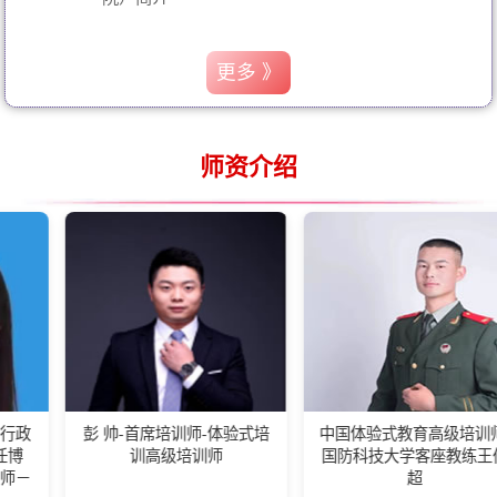
更多 》
师资介绍
彭 帅-首席培训师-体验式培
中国体验式教育高级培训师-
湖
训高级培训师
国防科技大学客座教练王佰
会
超