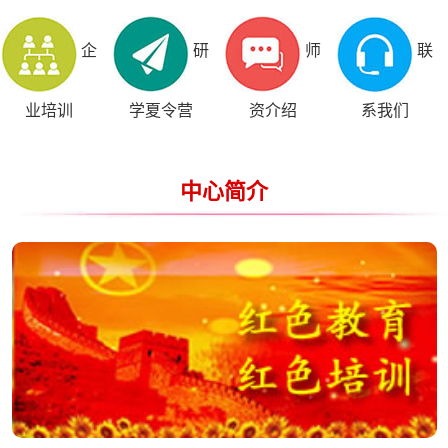
企
研
师
联
业培训
学夏令营
资介绍
系我们
中心简介