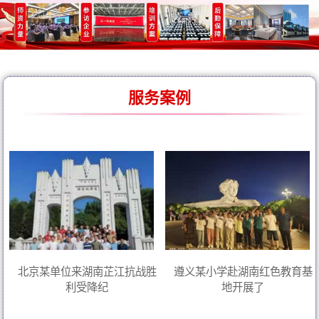
服务案例
北京某单位来湖南芷江抗战胜
遵义某小学赴湖南红色教育基
利受降纪
地开展了