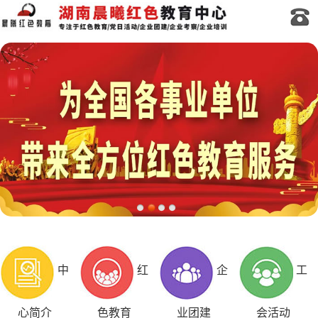
中
红
企
工
心简介
色教育
业团建
会活动