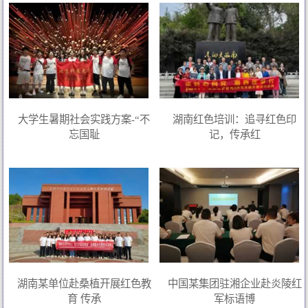
大学生暑期社会实践方案-“不
湖南红色培训：追寻红色印
忘国耻
记，传承红
湖南某单位赴桑植开展红色教
中国某集团驻湘企业赴炎陵红
育 传承
军标语博